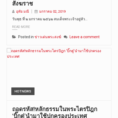
สังฆราช
อุทัย มณี
มกราคม 02, 2019
วันพุธ ที่ ๒ มกราคม ๒๕๖๒ สมเด็จพระเจ้าอยู่หัว…
READ MORE
Posted in
ข่าวเด่นพระสงฆ์
Leave a comment
HOTNEWS
ถอดรหัส!หลักธรรมในพระไตรปิฎก
‘บิ๊กตู่’นำมาใช้ปกครองประเทศ