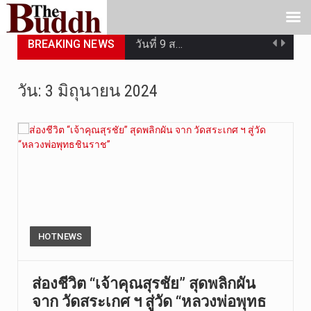
วันที่ 9 ส…
BREAKING NEWS
วันที่ 8 ส…
วัน:
3 มิถุนายน 2024
วันศุกร์ที…
วันที่ 7 ส…
เมื่อวันที…
เมื่อวันที…
“สมเด็จเกี…
HOTNEWS
วันที่ 7 ส…
ส่องชีวิต “เจ้าคุณสุรชัย” สุดพลิกผัน
วัดสระเกศ …
จาก วัดสระเกศ ฯ สู่วัด “หลวงพ่อพุทธ