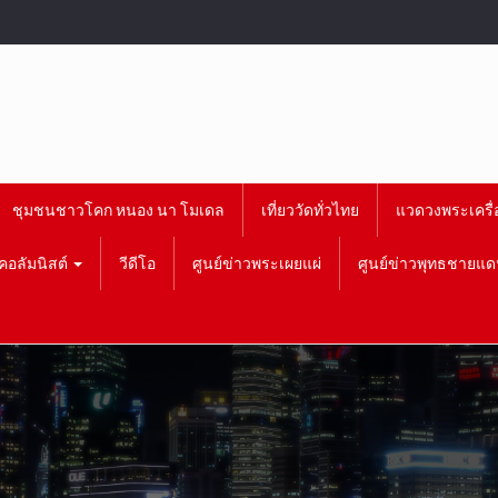
ชุมชนชาวโคก หนอง นา โมเดล
เที่ยววัดทั่วไทย
แวดวงพระเครื่
คอลัมนิสต์
วีดีโอ
ศูนย์ข่าวพระเผยแผ่
ศูนย์ข่าวพุทธชายแด