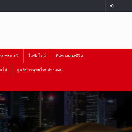
อง-พระเกจิ
ไลฟ์สไตล์
ทิศทางดวงชีวิต
นใต้
ศูนย์ข่าวพุทธไทยต่างแดน