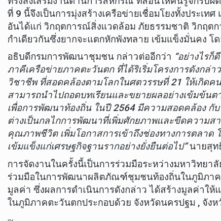
ทรงส่งเสริมงานด้านการสหกรณ์ ที่สอนให้คนรู้จักรับผ
ที่ 9 นี้จึงเป็นการมุ่งสร้างเครือข่ายเชื่อมโยงทั้ง
อันได้แก่ วิกฤตการณ์สิ่งแวดล้อม ภัยธรรมชาติ วิกฤต
กำเดียวกันซึ่งยากจะแตกหักพังทลาย เข้มแข็งมั่นคง 
อธิบดีกรมการพัฒนาชุมชน กล่าวต่ออีกว่า
“อย่างไรก็
ภาคีเครือข่ายภาคตะวันตก ที่ได้ริเริ่มโครงการดังกล
วิชาชีพ ที่สอดคล้องตามโลกในศตวรรษที่ 21 ให้เกิดคนที
สามารถนำไปถอดบทเรียนและขยายผลอย่างเข้มข้นตามบร
เพื่อการพัฒนาท้องถิ่น ในปี 2564 มีความสอดคล้อง ก
ต่างเป็นกลไกการพัฒนาที่เพิ่มศักยภาพและขีดความ
คุณภาพชีวิต เพิ่มโอกาสการเข้าถึงช่องทางการตลาด 
เข้มแข็งแก่เศรษฐกิจฐานรากอย่างยั่งยืนต่อไป”
นายสุทธ
การจัดงานในครั้งนี้เป็นการร่วมมือระหว่างมหาวิทย
ร่วมมือในการพัฒนาผลิตภัณฑ์ชุมชนท้องถิ่นในภูมิภาค
มูลค่า ซึ่งผลการดำเนินการดังกล่าว ได้สร้างมูลค่าใ
ในภูมิภาคตะวันตกประกอบด้วย จังหวัดนครปฐม , จังหวัด