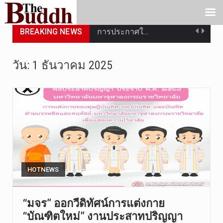
BREAKING NEWS
การประกาศใ…
วันที่ 5 ส…
วัน:
1 ธันวาคม 2025
วันพุธที่ …
วันที่ 4 ส…
วันจันทร์ท…
วันที่ 3 ก…
บทวิเคราะห…
HOTNEWS
วันที่ 3 ส…
“มจร” ออกวีดิทัศน์การแต่งกาย
“บัณฑิตใหม่” งานประสาทปริญญา
หลังจากราช…