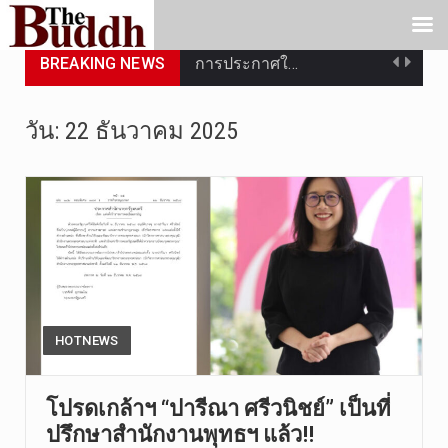
BREAKING NEWS
การประกาศใ…
วันที่ 5 ส…
วัน:
22 ธันวาคม 2025
วันพุธที่ …
วันที่ 4 ส…
วันจันทร์ท…
วันที่ 3 ก…
บทวิเคราะห…
HOTNEWS
วันที่ 3 ส…
โปรดเกล้าฯ “ปารีณา ศรีวนิชย์” เป็นที่
ปรึกษาสำนักงานพุทธฯ แล้ว!!
วัดสระเกศ …