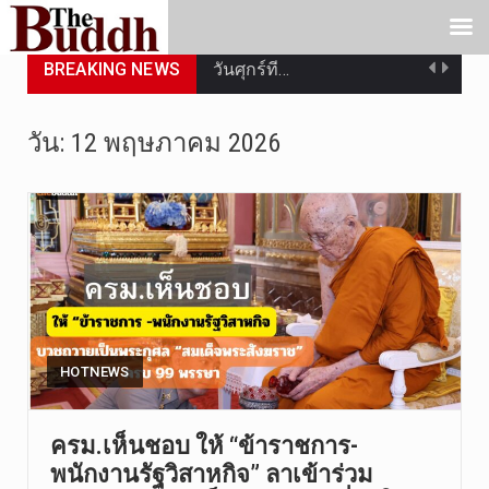
BREAKING NEWS
วันศุกร์ที…
วันที่ 7 ส…
วัน:
12 พฤษภาคม 2026
เมื่อวันที…
เมื่อวันที…
“สมเด็จเกี…
วันที่ 7 ส…
วัดสระเกศ …
HOTNEWS
วันที่ 6 ส…
ครม.เห็นชอบ ให้ “ข้าราชการ-
พนักงานรัฐวิสาหกิจ” ลาเข้าร่วม
การประกาศใ…