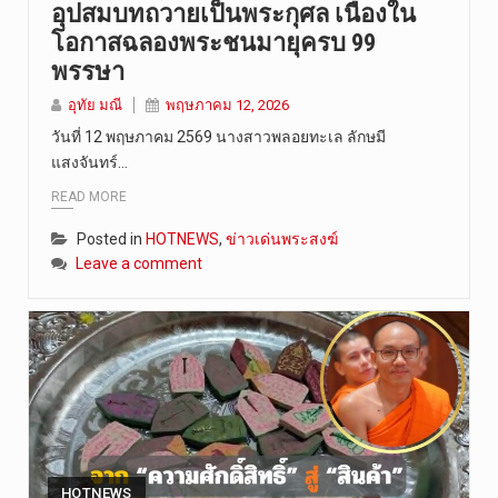
อุปสมบทถวายเป็นพระกุศล เนื่องใน
วันที่ 8 ส…
โอกาสฉลองพระชนมายุครบ 99
พรรษา
อุทัย มณี
พฤษภาคม 12, 2026
วันที่ 12 พฤษภาคม 2569 นางสาวพลอยทะเล ลักษมี
แสงจันทร์…
READ MORE
Posted in
HOTNEWS
,
ข่าวเด่นพระสงฆ์
Leave a comment
HOTNEWS