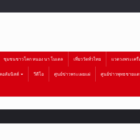
ชุมชนชาวโคก หนอง นา โมเดล
เที่ยววัดทั่วไทย
แวดวงพระเครื่
คอลัมนิสต์
วีดีโอ
ศูนย์ข่าวพระเผยแผ่
ศูนย์ข่าวพุทธชายแด