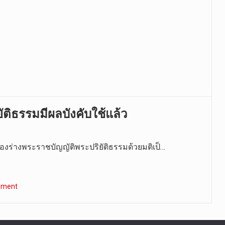
ิยัติธรรมมีผลบังคับใช้แล้ว
บรองร่างพระราชบัญญัติพระปริยัติธรรมด้วยมติเป็…
mment