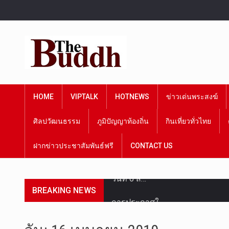
HOME
VIPTALK
HOTNEWS
ข่าวเด่นพระสงฆ์
ศิลปวัฒนธรรม
ภูมิปัญญาท้องถิ่น
กินเที่ยวทั่วไทย
ฝากข่าวประชาสัมพันธ์ฟรี
CONTACT US
วันที่ 6 ส…
BREAKING NEWS
การประกาศใ…
วันที่ 5 ส…