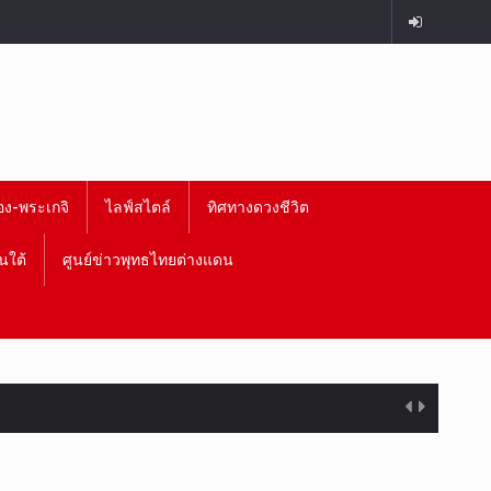
อง-พระเกจิ
ไลฟ์สไตล์
ทิศทางดวงชีวิต
นใต้
ศูนย์ข่าวพุทธไทยต่างแดน