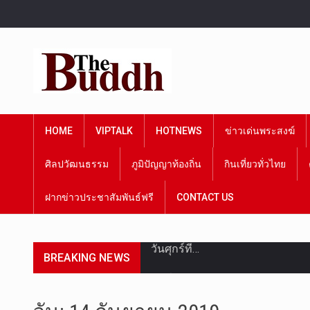
HOME
VIPTALK
HOTNEWS
ข่าวเด่นพระสงฆ์
ศิลปวัฒนธรรม
ภูมิปัญญาท้องถิ่น
กินเที่ยวทั่วไทย
ฝากข่าวประชาสัมพันธ์ฟรี
CONTACT US
วันศุกร์ที…
BREAKING NEWS
วันที่ 7 ส…
เมื่อวันที…