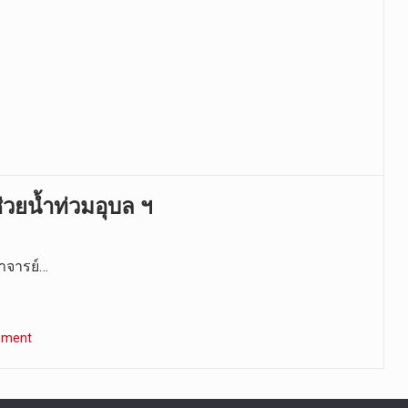
วยน้ำท่วมอุบล ฯ
าจารย์…
mment