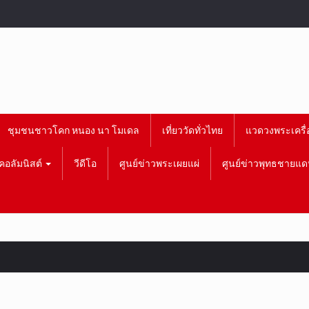
ชุมชนชาวโคก หนอง นา โมเดล
เที่ยววัดทั่วไทย
แวดวงพระเครื่
คอลัมนิสต์
วีดีโอ
ศูนย์ข่าวพระเผยแผ่
ศูนย์ข่าวพุทธชายแด