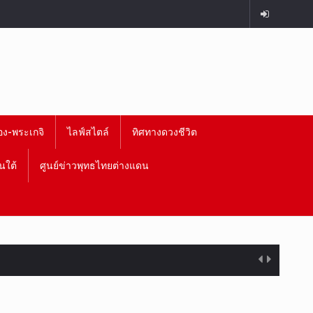
อง-พระเกจิ
ไลฟ์สไตล์
ทิศทางดวงชีวิต
นใต้
ศูนย์ข่าวพุทธไทยต่างแดน