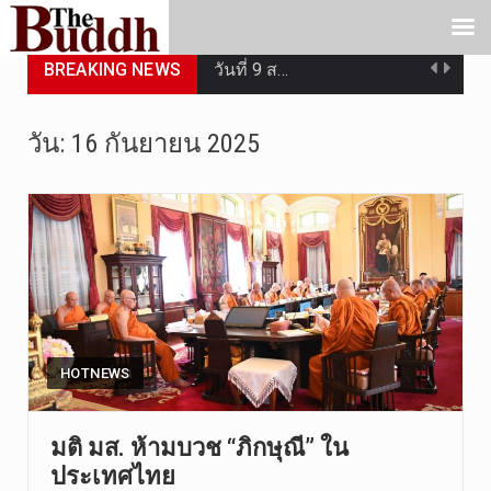
BREAKING NEWS
วันที่ 9 ส…
วันที่ 8 ส…
วัน:
16 กันยายน 2025
วันศุกร์ที…
วันที่ 7 ส…
เมื่อวันที…
เมื่อวันที…
“สมเด็จเกี…
HOTNEWS
วันที่ 7 ส…
มติ มส. ห้ามบวช “ภิกษุณี” ใน
ประเทศไทย
วัดสระเกศ …