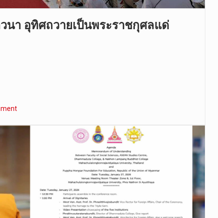
าวนา อุทิศถวายเป็นพระราชกุศลแด่
mment