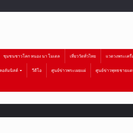
ชุมชนชาวโคก หนอง นา โมเดล
เที่ยววัดทั่วไทย
แวดวงพระเครื่
คอลัมนิสต์
วีดีโอ
ศูนย์ข่าวพระเผยแผ่
ศูนย์ข่าวพุทธชายแด