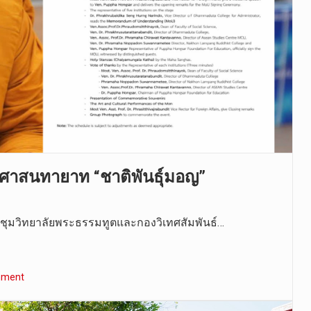
ั้นศาสนทายาท “ชาติพันธุ์มอญ”
ระชุมวิทยาลัยพระธรรมทูตและกองวิเทศสัมพันธ์…
mment