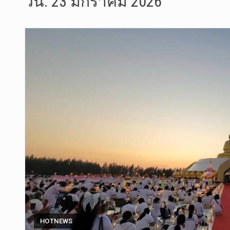
วัน:
23 มกราคม 2026
วันจันทร์ท…
วันที่ 3 ก…
บทวิเคราะห…
วันที่ 3 ส…
หลังจากราช…
ฉับพลัน!! …
การประกาศใ…
วันที่ 5 ส…
HOTNEWS