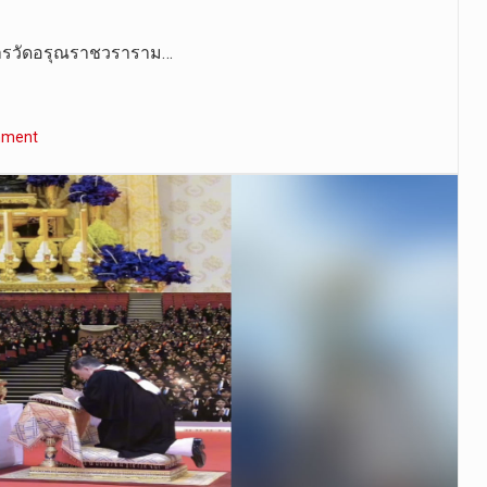
การวัดอรุณราชวราราม…
mment