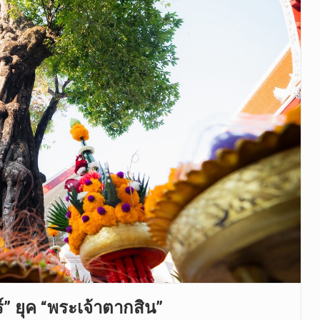
ร์” ยุค “พระเจ้าตากสิน”