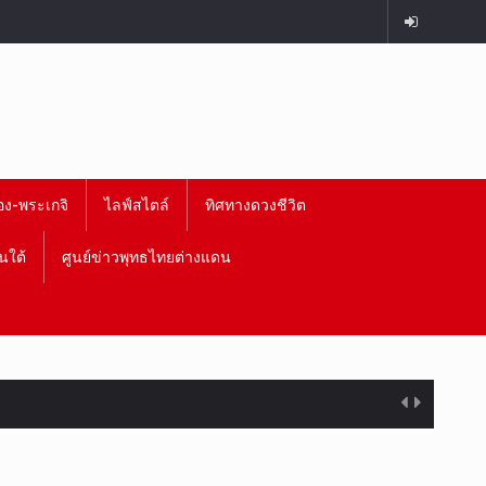
อง-พระเกจิ
ไลฟ์สไตล์
ทิศทางดวงชีวิต
นใต้
ศูนย์ข่าวพุทธไทยต่างแดน