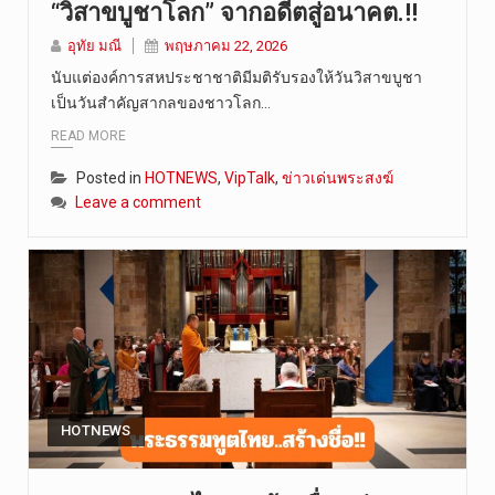
“วิสาขบูชาโลก” จากอดีตสู่อนาคต.!!
อุทัย มณี
พฤษภาคม 22, 2026
นับแต่องค์การสหประชาชาติมีมติรับรองให้วันวิสาขบูชา
เป็นวันสำคัญสากลของชาวโลก…
READ MORE
Posted in
HOTNEWS
,
VipTalk
,
ข่าวเด่นพระสงฆ์
Leave a comment
HOTNEWS