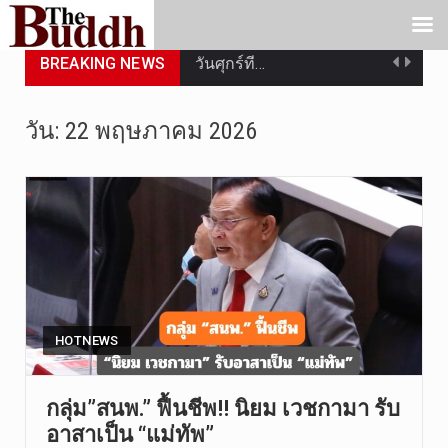
วันศุกร์ที…
BREAKING NEWS
วันที่ 7 ส…
วัน:
22 พฤษภาคม 2026
เมื่อวันที…
เมื่อวันที…
“สมเด็จเกี…
วันที่ 7 ส…
วัดสระเกศ …
HOTNEWS
วันที่ 6 ส…
กลุ่ม”สนพ.” ฟื้นชีพ!! นิยม เวชกามา รับ
การประกาศใ…
อาสาเป็น “แม่ทัพ”