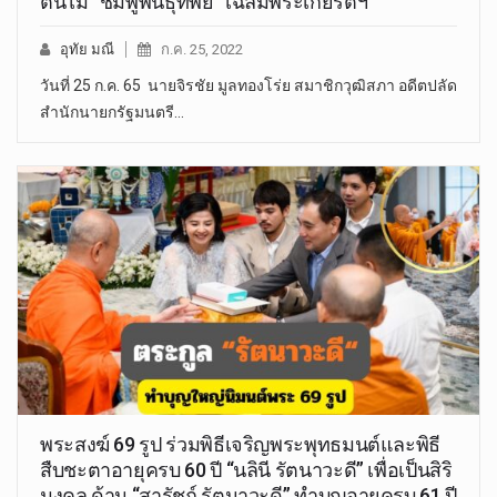
ต้นไม้ “ชมพูพันธุ์ทิพย์” เฉลิมพระเกียรติฯ
อุทัย มณี
ก.ค. 25, 2022
วันที่ 25 ก.ค. 65 นายจิรชัย มูลทองโร่ย สมาชิกวุฒิสภา อดีตปลัด
สำนักนายกรัฐมนตรี…
พระสงฆ์ 69 รูป ร่วมพิธีเจริญพระพุทธมนต์และพิธี
สืบชะตาอายุครบ 60 ปี “นลินี รัตนาวะดี” เพื่อเป็นสิริ
มงคล ด้าน “สารัชถ์ รัตนาวะดี” ทำบุญอายุครบ 61 ปี