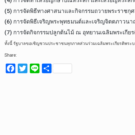
(4) การจัดทําเหรียญกษาปณ์ที่ระลึก และเหรียญที่ร
(5) การจัดพิธีทางศาสนาและกิจกรรมถวายพระราชกุศ
(6) การจัดพิธีเจริญพระพุทธมนต์และเจริญจิตตภาวน
(7) การจัดกิจกรรมปลูกต้นไม้ ณ อุทยานเฉลิมพระเก
ทั้งนี้ รัฐบาลขอเชิญชวนประชาชนทุกภาคส่วนร่วมเฉลิมพระเกียรติพระ
Share:
F
T
Li
S
a
wi
n
h
ce
tt
e
ar
b
er
e
o
o
k