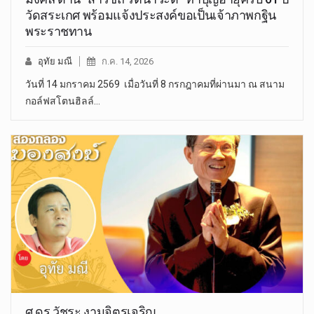
วัดสระเกศ พร้อมแจ้งประสงค์ขอเป็นเจ้าภาพกฐิน
พระราชทาน
อุทัย มณี
ก.ค. 14, 2026
วันที่ 14 มกราคม 2569 เมื่อวันที่ 8 กรกฎาคมที่ผ่านมา ณ สนาม
กอล์ฟสโตนฮิลล์…
ศ.ดร.วัชระ งามจิตรเจริญ