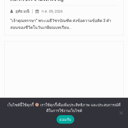
อุทัย มณี
ก.ค. 09, 2026
“เจ้าคุณหรรษา” พระเมธีวัชรบัณฑิต ส่งข้อความข้อคิด 3 คำ
สอนของชีวิตในวันเกษียณบทเรียน…
เว็บไซต์นี้ใช้คุกกี้
เราใช้คุกกี้เพื่อเพิ่มประสิทธิภาพ และประสบการณ์ที่
ดีในการใช้งานเว็บไซต์
ฝันถึง “สมเด็จป๋า” วัดพระเชตุพนฯ
ยอมรับ
อุทัย มณี
ก.ค. 28, 2021