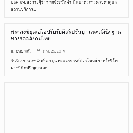
ปลัด มท. สั่งการผู้ว่าฯ ทุกจังหวัดดำเนินมาตรการควบคุมดูแล
สถานบริการ…
พระสงฆ์ยุคเอไอปรับรับดิสรัปชั่นบุก แนะสติปัฏฐาน
ทางรอดสังคมไทย
อุทัย มณี
ก.พ. 26, 2019
วันที่ ๒๕ กุมภาพันธ์ ๒๕๖๒ พระอาจารย์ปราโมทย์ วาทโกวิโท
พระนิสิตปริญญาเอก…