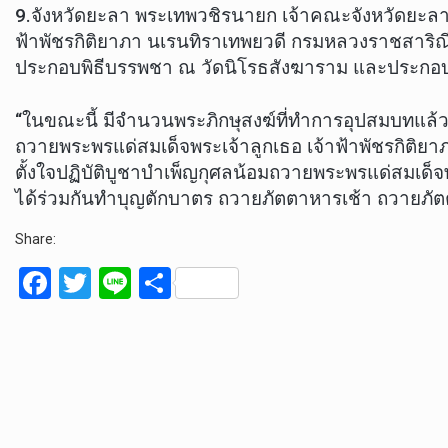
9.จังหวัดยะลา พระเทพวชิรนายก เจ้าคณะจังหวัดยะลา
ฟ้าพัชรกิติยาภา นเรนทิราเทพยวดี กรมหลวงราชสาริ
ประกอบพิธีบรรพชา ณ วัดนิโรธสังฆาราม และประกอบพ
“ในขณะนี้ มีจำนวนพระภิกษุสงฆ์ที่ทำการอุปสมบทแล้ว
ถวายพระพรแด่สมเด็จพระเจ้าลูกเธอ เจ้าฟ้าพัชรกิติย
ตั้งใจปฏิบัติบูชาบำเพ็ญกุศลน้อมถวายพระพรแด่สมเด
ได้ร่วมกันทำบุญตักบาตร ถวายภัตตาหารเช้า ถวายภ
Share:
F
T
Li
S
a
wi
n
h
ce
tt
e
ar
b
er
e
o
o