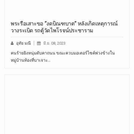
พระรือเสาะขอ “งดบิณฑบาต” หลังเกิดเหตุการณ์
วางระเบิด รถตู้วัดไพโรจน์ประชาราม
อุทัย มณี
มิ.ย. 08, 2023
คนร้ายยิงหนุ่มดับคาถนน ขณะควบมอเตอร์ไซค์พ่วงข้างใน
หมู่บ้านท้องที่บาเจาะ…