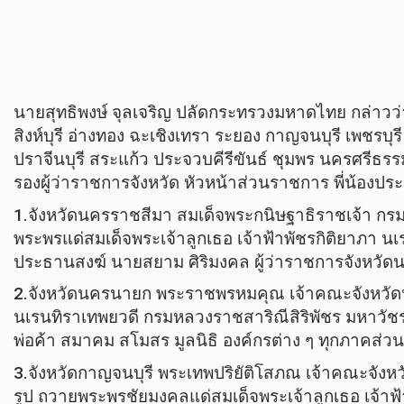
นายสุทธิพงษ์ จุลเจริญ ปลัดกระทรวงมหาดไทย กล่าวว
สิงห์บุรี อ่างทอง ฉะเชิงเทรา ระยอง กาญจนบุรี เพชรบ
ปราจีนบุรี สระแก้ว ประจวบคีรีขันธ์ ชุมพร นครศรีธ
รองผู้ว่าราชการจังหวัด หัวหน้าส่วนราชการ พี่น้อง
1.จังหวัดนครราชสีมา สมเด็จพระกนิษฐาธิราชเจ้า
พระพรแด่สมเด็จพระเจ้าลูกเธอ เจ้าฟ้าพัชรกิติยาภ
ประธานสงฆ์ นายสยาม ศิริมงคล ผู้ว่าราชการจังหวัด
2.จังหวัดนครนายก พระราชพรหมคุณ เจ้าคณะจังหวัดนค
นเรนทิราเทพยวดี กรมหลวงราชสาริณีสิริพัชร มหาวัชร
พ่อค้า สมาคม สโมสร มูลนิธิ องค์กรต่าง ๆ ทุกภาคส
3.จังหวัดกาญจนบุรี พระเทพปริยัติโสภณ เจ้าคณะจั
รูป ถวายพระพรชัยมงคลแด่สมเด็จพระเจ้าลูกเธอ เจ้าฟ้