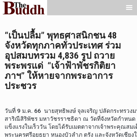
“เป็นปลื้ม” พุทธศาสนิกชน 48
จังหวัดทุกภาคทั่วประเทศ ร่วม
อุปสมบทรวม 4,836 รูป ถวาย
พระพรแด่ “เจ้าฟ้าพัชรกิติยา
ภาฯ” ให้หายจากพระอาการ
ประชวร
วันที่ 9 ม.ค. 66 นายสุทธิพงษ์ จุลเจริญ ปลัดกระท
สาริณีสิริพัชร มหาวัชรราชธิดา ณ วัดที่จังหวัดกำหน
แข็งแรงในเร็ววัน โดยได้รับเมตตาจากเจ้าพระคุณสมเ
พระนครศรีอยุธยา หนองบัวลำภู ตรัง และจังหวัดเชีย