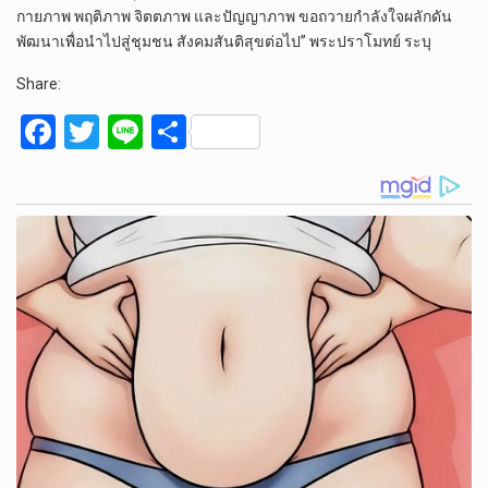
กายภาพ พฤติภาพ จิตตภาพ และปัญญาภาพ ขอถวายกำลังใจผลักดัน
พัฒนาเพื่อนำไปสู่ชุมชน สังคมสันติสุขต่อไป” พระปราโมทย์ ระบุ
Share:
F
T
Li
S
a
wi
n
h
ce
tt
e
ar
b
er
e
o
o
k