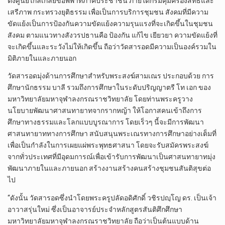
ตั้งศูนย์ไกล่เกลี่ยข้อพิพาทภาคประชาชน ภายใต้กรมคุ้มครองสิทธิและ
เสรีภาพ กระทรวงยุติธรรม เพื่อเป็นการบริการชุมชน สังคมที่มีความ
ขัดแย้งเป็นการป้องกันความขัดแย้งความรุนแรงที่จะเกิดขึ้นในชุมชน
สังคม ตามแนวทางสังวรปธานคือ ป้องกัน แก้ไข เยียวยา ความขัดแย้งที่
จะเกิดขึ้นและระวังไม่ให้เกิดขึ้น ถือว่าวัดสารอดมีความเป็นองค์รวมใน
มิติภายในและภายนอก
วัดสารอดมุ่งด้านการศึกษาสำหรับพระสงฆ์สามเณร ประกอบด้วย การ
ศึกษานักธรรม บาลี รวมถึงการศึกษาในระดับปริญญาตรี โท เอก ของ
มหาวิทยาลัยมหาจุฬาลงกรณราชวิทยาลัย โดยท่านพระครูวาง
นโยบายพัฒนาศาสนทายาทจากรากหญ้า ให้โอกาสคนเข้าถึงการ
ศึกษาทางธรรมและโลกแบบบูรณาการ โดยเร็วๆ นี้จะมีการพัฒนา
ศาสนทายาททางการศึกษา สนับสนุนพระเณรทางการศึกษาอย่างเต็มที่
เพื่อเป็นกำลังในการเผยแผ่พระพุทธศาสนา โดยจะรับสมัครพระสงฆ์
จากทั่วประเทศที่มีอุดมการณ์เพื่อเข้ารับการพัฒนาเป็นศาสนทายาทมุ่ง
พัฒนาภายในและภายนอก สร้างงานสร้างคนสร้างชุมชนสันติสุขต่อ
ไป
“ดังนั้น วัดสารอดซึ่งนำโดยพระครูปลัดอดิศักดิ์ วชิรปญฺโญ ดร. เป็นเจ้า
อาวาสรุ่นใหม่ ซึ่งเป็นอาจารย์ประจำหลักสูตรสันติศึกศึกษา
มหาวิทยาลัยมหาจุฬาลงกรณราชวิทยาลัย ถือว่าเป็นต้นแบบด้าน