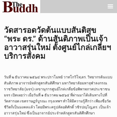
วัดสารอดวัดต้นแบบสันติสุข
“พระ ดร.” ด้านสันติภาพเป็นเจ้า
อาวาสรุ่นใหม่ ตั้งศูนย์ไกล่เกลี่ยฯ
บริการสังคม
วันที่ ๒ ธันวาคม ๒๕๖๔ พระปราโมทย์ วาทโกวิโท,ดร. วิทยากรต้นแบบ
สันติภาพ อาจารย์หลักสูตรสันติศึกษา มหาวิทยาลัยมหาจุฬาลงกรณ
ราชวิทยาลัย (มจร) เลขานุการศูนย์ไกล่เกลี่ยข้อพิพาทภาคประชาชน
มจร เปิดเผยว่า เมื่อวันที่ ๑ ธันวาคม ๒๕๖๔ ที่ผ่านมาได้เดินทางไปที่
วัดสารอด เขตราษฏร์บูรณะ กรุงเทพฯ ทำให้มีความรู้สึกว่า เพียงชื่อวัด
ชีวิตก็เป็นมงคลแล้ว โดยมีพระครูปลัดอดิศักดิ์ วชิรปญฺโญ,ดร. เป็นเจ้า
อาวาสรุ่นใหม่ ซึ่งเป็นอาจารย์ประจำหลักสูตรสันติศึกศึกษา