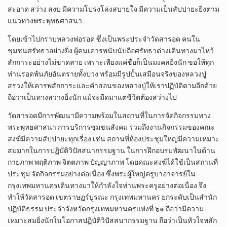
สะอาด สว่าง สงบ มีความโปร่งโล่งสบายใจ มีความเป็นสัปปายะยิ่งตาม
แนวทางพระพุทธศาสนา
โดยเข้าไปกราบหลวงพ่อรอด ซึ่งเป็นพระประจำวัดสารอด คนใน
ชุมชนศรัทธาอย่างยิ่ง ผู้คนเคารพนับนับถือศรัทธาต่างเดินทางมาไหว้
สักการะอย่างไม่ขาดสาย เพราะเพียงแค่ชื่อก็เป็นมงคลยิ่งนัก ขอให้ทุก
ท่านรอดพ้นภัยอันตรายทั้งปวง พร้อมมีรูปปั้นเสมือนจริงของหลวงปู่
สรวงให้เคารพสักการะและคำสอนของหลวงปู่ให้เราปฏิบัติตามอีกด้วย
ถือว่าเป็นทางสว่างยิ่งนัก แม้จะมืดมาแต่ชีวิตต้องสว่างไป
วัดสารอดมีการพัฒนามีความพร้อมในสถานที่ในการจัดกิจกรรมทาง
พระพุทธศาสนา การบริการชุมชนสังคม รวมถึงงานกิจกรรมของคณะ
สงฆ์มีความสัปปายะทุกเรื่อง เช่น สถานที่ห้องประชุมใหญ่มีความเหมาะ
สมมากในการปฏิบัติวิปัสสนากรรมฐาน ในการฝึกอบรมพัฒนาในด้าน
กายภาพ พฤติภาพ จิตตภาพ ปัญญาภาพ โดยคณะสงฆ์ได้ใช้เป็นสถานที่
ประชุม จัดกิจกรรมอย่างต่อเนื่อง ซึ่งพระผู้ใหญ่ครูบาอาจารย์ใน
กรุงเทพมหานครเดินทางมาให้กำลังใจท่านพระครูอย่างต่อเนื่อง จึง
ทำให้วัดสารอด เขตราษฏร์บูรณะ กรุงเทพมหานคร ยกระดับเป็นสำนัก
ปฏิบัติธรรม ประจำจังหวัดกรุงเทพมหานครแห่งที่ ๖๑ ถือว่ามีความ
เหมาะสมยิ่งนักในโอกาสปฏิบัติวิปัสสนากรรมฐาน ถือว่าเป็นหัวใจหลัก