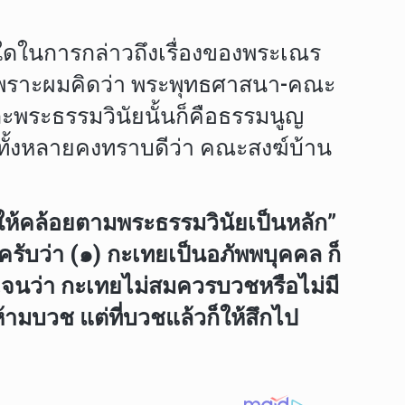
ใดในการกล่าวถึงเรื่องของพระเณร
เพราะผมคิดว่า พระพุทธศาสนา-คณะ
ะพระธรรมวินัยนั้นก็คือธรรมนูญ
ทั้งหลายคงทราบดีว่า คณะสงฆ์บ้าน
ิให้คล้อยตามพระธรรมวินัยเป็นหลัก”
ครับว่า (๑) กะเทยเป็นอภัพพบุคคล ก็
ัดเจนว่า กะเทยไม่สมควรบวชหรือไม่มี
้ามบวช แต่ที่บวชแล้วก็ให้สึกไป