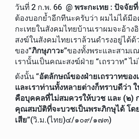
วันที่ 2 ก.พ. 66 @
พระกะเทย : ปัจจัย
ต้องบอกย้ำอีกทีนะครับว่า ผมไม่ได้มีอ
กะเทยในสังคมไทยบ้านเราผมจะอ้างอ
สงฆ์ในสังคมไทยเราล้วนดำรงอยู่ได้ด้
ของ
“ภิกษุภาวะ”
ของทั้งพระและสามเณร
เรานั้นเป็นคณะสงฆ์ฝ่าย “เถรวาท” ไ
ดังนั้น
“อัตลักษณ์ของฝ่ายเถรวาทของเรา
และเราท่านทั้งหลายต่างก็ทราบดีว่า ใ
คือบุคคลที่ไม่สมควรให้บวช และ (๒) ก
คุณสมบัติที่จะบวชเป็นพระภิกษุได้ โดย
เสีย”
(วิ.ม.(ไทย)๔/๑๐๙/๑๗๓)