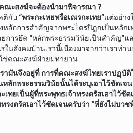
ที่คณะสงฆ์จะต้องนำมาพิจารณา ?
คติกับ
“พระกะเทยหรือเณรกะเทย”
แต่อย่าง
ิงหลักการสำคัญจากพระไตรปิฎกเป็นหลัก
วยการยึด “หลักพระธรรมวินัยเป็นสำคัญ”แล
ในสังคมบ้านเรานี้เนื่องมาจากว่าเราท่าน
ม่ใช่คณะสงฆ์ฝ่ายมหายาน
มันจึงอยู่ที่ การที่คณะสงฆ์ไทยเราปฏฺบัต
นหลักพระธรรมวินัยนั้นได้ระบุเอาไว้ชัดเจน
ะเทยเป็นผู้ที่พระพุทธเจ้าทรงตรัสเอาไว้ช
ทรงตรัสเอาไว้ชัดเจนครับว่า “ที่ยังไม่บวชห