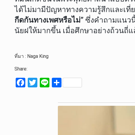
ได้ไม่มามีปัญหาทางความรู้สึกและเที่
กีดกันทางเพศหรือไม่”
ซึ่งคำถามแนวนี
นัยฝให้มากขึ้น เมื่อศึกษาอย่างถ้วนถี
ที่มา : Naga King
Share:
F
T
Li
S
a
wi
n
h
ce
tt
e
ar
b
er
e
o
o