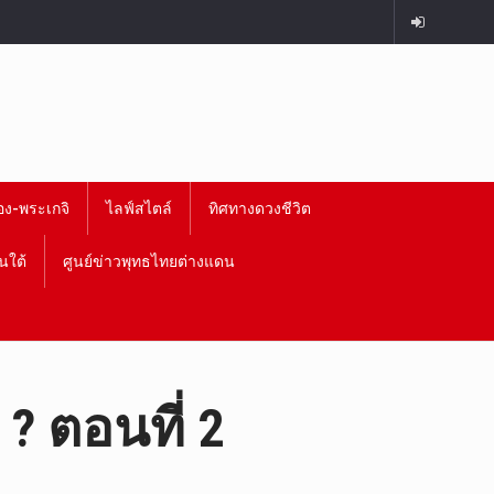
อง-พระเกจิ
ไลฟ์สไตล์
ทิศทางดวงชีวิต
นใต้
ศูนย์ข่าวพุทธไทยต่างแดน
? ตอนที่ 2