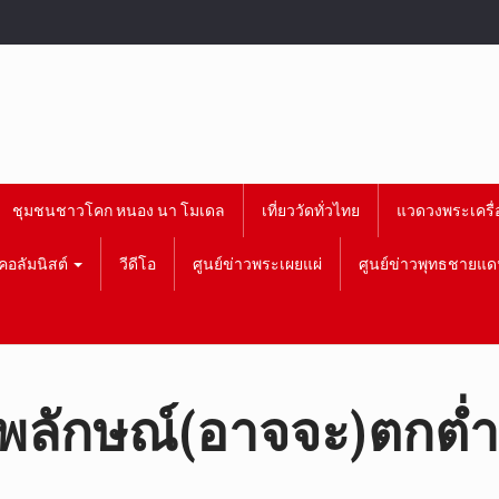
ชุมชนชาวโคก หนอง นา โมเดล
เที่ยววัดทั่วไทย
แวดวงพระเครื่
คอลัมนิสต์
วีดีโอ
ศูนย์ข่าวพระเผยแผ่
ศูนย์ข่าวพุทธชายแด
พลักษณ์(อาจจะ)ตกต่ำ 