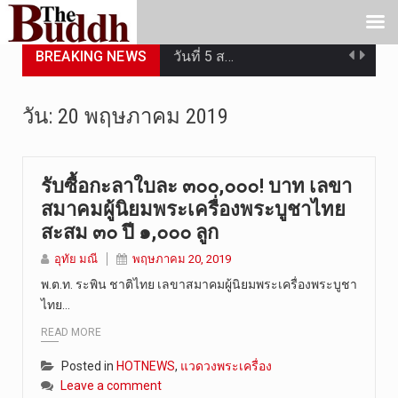
BREAKING NEWS
วันที่ 5 ส…
วันพุธที่ …
วัน:
20 พฤษภาคม 2019
วันที่ 4 ส…
วันจันทร์ท…
รับซื้อกะลาใบละ ๓๐๐,๐๐๐! บาท เลขา
สมาคมผู้นิยมพระเครื่องพระบูชาไทย
วันที่ 3 ก…
สะสม ๓๐ ปี ๑,๐๐๐ ลูก
อุทัย มณี
พฤษภาคม 20, 2019
บทวิเคราะห…
พ.ต.ท. ระพิน ชาติไทย เลขาสมาคมผู้นิยมพระเครื่องพระบูชา
วันที่ 3 ส…
ไทย…
READ MORE
วัดสระเกศ …
Posted in
HOTNEWS
,
แวดวงพระเครื่อง
วันที่ 6 ส…
Leave a comment