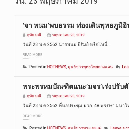
วัน:
23 พฤษภาคม 2019
วันพุธที่ …
วันที่ 4 ส…
‘จา พนม’พบธรรม ท่องเดินพุทธภูมิอ
วันจันทร์ท…
อุทัย มณี
พฤษภาคม 23, 2019
วันที่ 23 พ.ค.2562 นายพนม ยีรัมย์ หรือโทนี่…
วันที่ 3 ก…
READ MORE
บทวิเคราะห…
Posted in
HOTNEWS
,
ศูนย์ข่าวพุทธไทยต่างแดน
Lea
วันที่ 3 ส…
วัดสระเกศ …
พระพรหมบัณฑิตแนะ’มจร’เร่งปรับตัว
อุทัย มณี
พฤษภาคม 23, 2019
วันที่ 23 พ.ค.2562 ที่หอประชุม มวก. 48 พรรษา มห
READ MORE
Posted in
HOTNEWS
,
ศูนย์ข่าวพระเผยแผ่
Leave a 