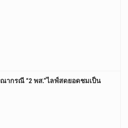
ารณากรณี “2 พส.”ไลฟ์สดยอดชมเป็น