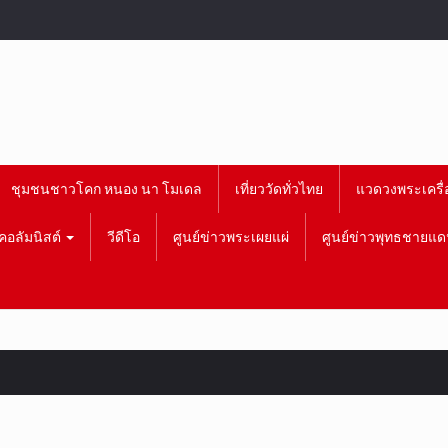
ชุมชนชาวโคก หนอง นา โมเดล
เที่ยววัดทั่วไทย
แวดวงพระเครื่
คอลัมนิสต์
วีดีโอ
ศูนย์ข่าวพระเผยแผ่
ศูนย์ข่าวพุทธชายแด