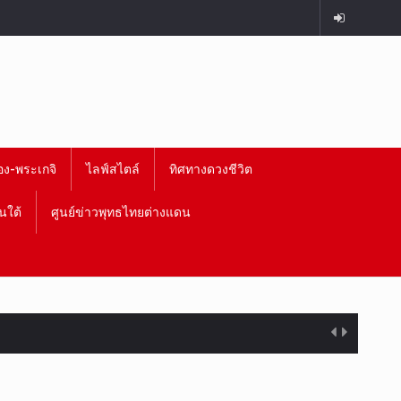
อง-พระเกจิ
ไลฟ์สไตล์
ทิศทางดวงชีวิต
นใต้
ศูนย์ข่าวพุทธไทยต่างแดน