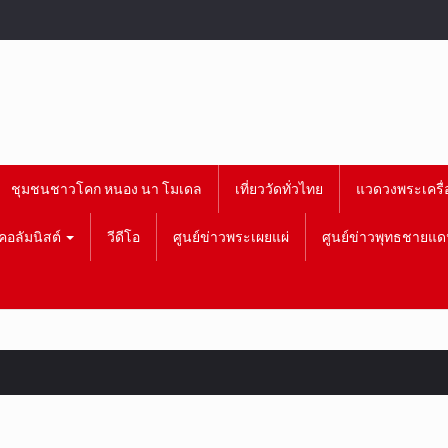
ชุมชนชาวโคก หนอง นา โมเดล
เที่ยววัดทั่วไทย
แวดวงพระเครื่
คอลัมนิสต์
วีดีโอ
ศูนย์ข่าวพระเผยแผ่
ศูนย์ข่าวพุทธชายแด