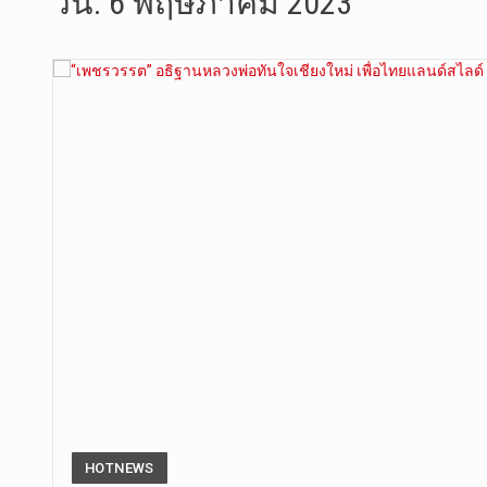
วัน:
6 พฤษภาคม 2023
วันที่ 4 ส…
วันจันทร์ท…
วันที่ 3 ก…
บทวิเคราะห…
วันที่ 3 ส…
หลังจากราช…
วันที่ 6 ส…
การประกาศใ…
HOTNEWS