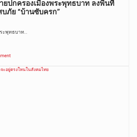
ยปกครองเมืองพระพุทธบาท ลงพื้นที่
ะสบภัย “บ้านซับครก”
พระพุทธบาท…
mment