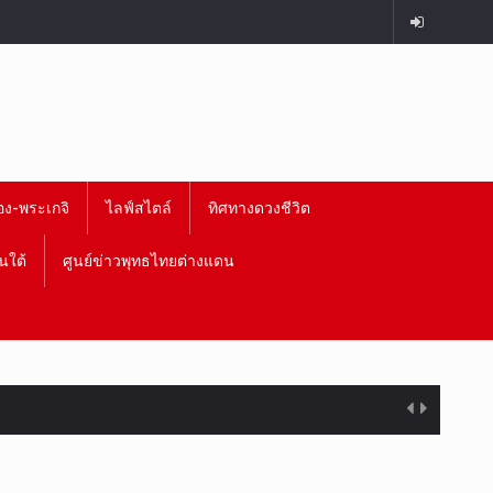
อง-พระเกจิ
ไลฟ์สไตล์
ทิศทางดวงชีวิต
นใต้
ศูนย์ข่าวพุทธไทยต่างแดน