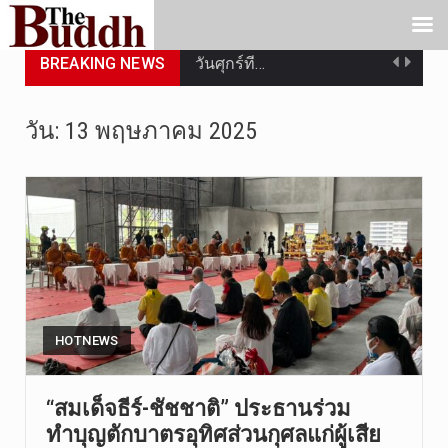
BREAKING NEWS
วันศุกร์ที…
วันที่ 7 ส…
วัน:
13 พฤษภาคม 2025
เมื่อวันที…
เมื่อวันที…
“สมเด็จเกี…
วันที่ 7 ส…
วัดสระเกศ …
HOTNEWS
วันที่ 6 ส…
“สมเด็จธีร์-ชัชชาติ” ประธานร่วม
ทำบุญตักบาตรอุทิศส่วนกุศลแก่ผู้เสีย
การประกาศใ…