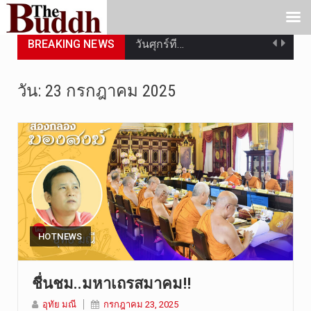
BREAKING NEWS
วันศุกร์ที…
วันที่ 7 ส…
วัน:
23 กรกฎาคม 2025
เมื่อวันที…
เมื่อวันที…
“สมเด็จเกี…
วันที่ 7 ส…
วัดสระเกศ …
HOTNEWS
วันที่ 6 ส…
ชื่นชม..มหาเถรสมาคม!!
การประกาศใ…
อุทัย มณี
กรกฎาคม 23, 2025