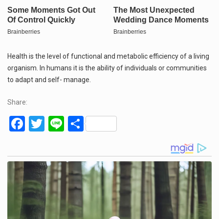
Health is the level of functional and metabolic efficiency of a living
organism. In humans it is the ability of individuals or communities
to adapt and self- manage.
Share:
F
T
Li
S
a
wi
n
h
ce
tt
e
ar
b
er
e
o
o
k