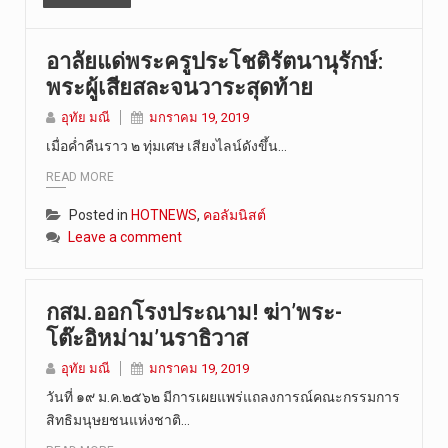
อาลัยแด่พระครูประโชติรัตนานุรักษ์:
พระผู้เสียสละจนวาระสุดท้าย
อุทัย มณี
มกราคม 19, 2019
เมื่อค่ำคืนราว ๒​ ทุ่มเศษ เสียงไลน์ดังขึ้น…
READ MORE
Posted in
HOTNEWS
,
คอลัมนิสต์
Leave a comment
กสม.ออกโรงประณาม! ฆ่า’พระ-
โต๊ะอิหม่าม’นราธิวาส
อุทัย มณี
มกราคม 19, 2019
วันที่ ๑๙ ม.ค.๒๕๖๒ มีการเผยแพร่แถลงการณ์คณะกรรมการ
สิทธิมนุษยชนแห่งชาติ…