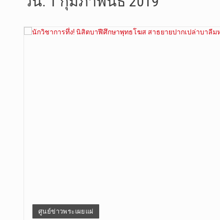
วัน:
1 กุมภาพันธ์ 2019
วันที่ 5 ส…
วันพุธที่ …
วันที่ 4 ส…
วันจันทร์ท…
วันที่ 3 ก…
บทวิเคราะห…
วันที่ 7 ส…
วัดสระเกศ …
ศูนย์ข่าวพระเผยแผ่