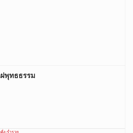
แผ่พุทธธรรม