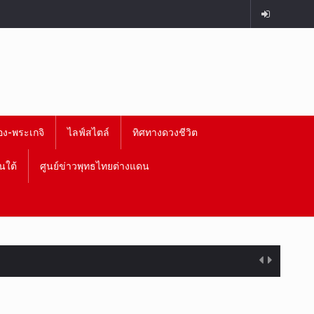
อง-พระเกจิ
ไลฟ์สไตล์
ทิศทางดวงชีวิต
นใต้
ศูนย์ข่าวพุทธไทยต่างแดน