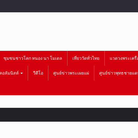
ชุมชนชาวโคก หนอง นา โมเดล
เที่ยววัดทั่วไทย
แวดวงพระเครื่
คอลัมนิสต์
วีดีโอ
ศูนย์ข่าวพระเผยแผ่
ศูนย์ข่าวพุทธชายแด