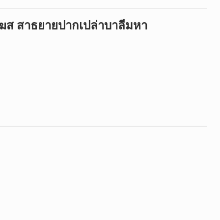
ทธโฆส สาธยายปากเปล่าบาลีมหา