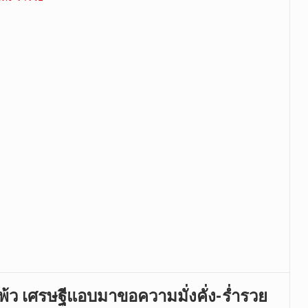
แพ้ว เศรษฐีแอบมาขอความมั่งคั่ง-ร่ำรวย