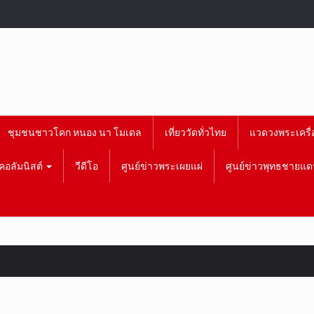
ชุมชนชาวโคก หนอง นา โมเดล
เที่ยววัดทั่วไทย
แวดวงพระเครื่
คอลัมนิสต์
วีดีโอ
ศูนย์ข่าวพระเผยแผ่
ศูนย์ข่าวพุทธชายแด