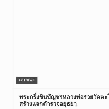
HOTNEWS
พระกริ่งชินบัญชรหลวงพ่อรวย​วัดตะโ
สร้างแจกตำรวจอยุธยา