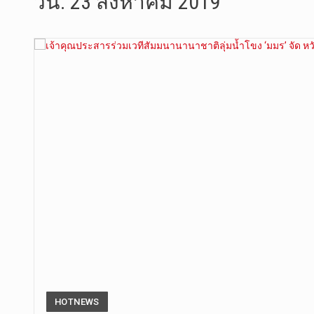
วัน:
23 สิงหาคม 2019
วันที่ 4 ส…
วันจันทร์ท…
วันที่ 3 ก…
บทวิเคราะห…
วันที่ 3 ส…
หลังจากราช…
ฉับพลัน!! …
การประกาศใ…
HOTNEWS