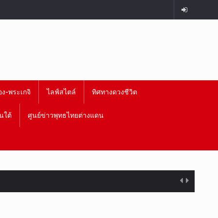
อง-พระเกจิ
ไลฟ์สไตล์
ทิศทางดวงชีวิต
นใต้
ศูนย์ข่าวพุทธไทยต่างแดน