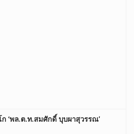
ก ‘พล.ต.ท.สมศักดิ์ บุบผาสุวรรณ’