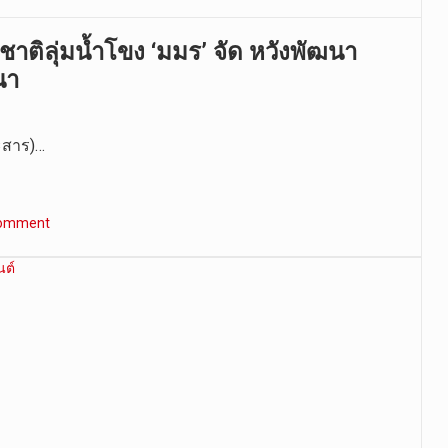
ติลุ่มน้ำโขง ‘มมร’ จัด หวังพัฒนา
นา
ระสาร)…
comment