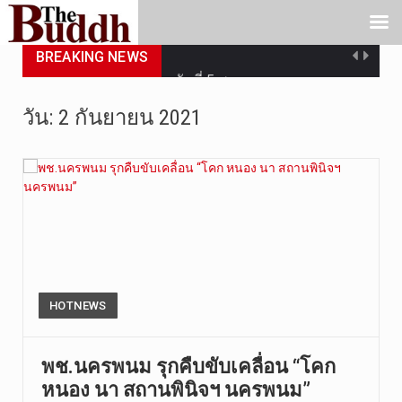
การประกาศใ…
BREAKING NEWS
วันที่ 5 ส…
วันพุธที่ …
วัน:
2 กันยายน 2021
วันที่ 4 ส…
วันจันทร์ท…
วันที่ 3 ก…
บทวิเคราะห…
HOTNEWS
วันที่ 3 ส…
หลังจากราช…
พช.นครพนม รุกคืบขับเคลื่อน “โคก
หนอง นา สถานพินิจฯ นครพนม”
วันที่ 6 ส…