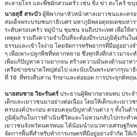
ทะลายโจร และพืชผักสวนครัว เช่น ขิง ข่า ตะไคร้ ขนุ
นายสุธี สระบัว
ผู้พิพากษาหัวหน้าศาลเยาวชนและครอบค
สมเด็จพระบรมชนกาธิเบศร มหาภูมิพลอดุลยเดชมหาราช
ระดับครอบครัว หมู่บ้าน ชุมชน จนถึงประเทศ เพื่อให
เหตุผล รวมถึงความจำเป็นที่จะต้องมีระบบภูมิคุ้มกัน
ธรรมและเข้าใจง่าย โดยจัดการทรัพยากรที่มีอยู่อย่างจำ
ๆ เพื่อเพาะปลูกพืชที่หลากหลาย ซึ่งทุกสิ่งที่กล่าวม
เพื่อแก้ปัญหาความยากจน สร้างความมั่นคงด้านอาหารใน
เครือข่ายขนาดใหญ่ต่อไป และนับเป็นพระมหากรุณาธิค
ที่ 10 ที่ทรงสืบสาน รักษาและต่อยอด การประยุกต์ทฤ
นายสมชาย วิยะรันดร์
ประธานผู้พิพากษาสมทบ ประจำ
เด็กและเยาวชนมาอย่างต่อเนื่อง โดยให้เด็กและเยาวชน
ครบองค์ประกอบ ครอบคลุมปัญหาด้านต่าง ๆ ทั้งในด้า
ภูมิคุ้มกันในการดำเนินชีวิตและไม่หวนกลับไปกระทำคว
เยาวชนจังหวัดนครพนม ได้น้อมนำแนวทางเศรษฐกิจพอเพ
จัดการพื้นที่สำหรับทำการเกษตรที่มีอยู่อย่างจำกัด ใ