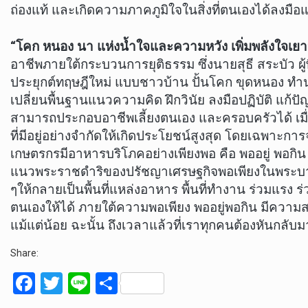
ถ่องแท้ และเกิดความภาคภูมิใจในสิ่งที่ตนเองได้ลงม
“โคก หนอง นา แห่งน้ำใจและความหวัง เพิ่มพลังใจเยา
อาชีพภายใต้กระบวนการยุติธรรม ซึ่งนายสุธี สระบัว 
ประยุกต์ทฤษฎีใหม่ แบบชาวบ้าน ปั้นโคก ขุดหนอง ทำน
เปลี่ยนพื้นฐานแนวความคิด ฝึกวินัย ลงมือปฏิบัติ แก้ป
สามารถประกอบอาชีพเลี้ยงตนเอง และครอบครัวได้ เมื่อ
ที่มีอยู่อย่างจำกัดให้เกิดประโยชน์สูงสุด โดยเฉพาะกา
เกษตรกรมีอาหารบริโภคอย่างเพียงพอ คือ พออยู่ พอกิน ใ
แนวพระราชดำริของปรัชญาเศรษฐกิจพอเพียงในพระบาทสม
ๆให้กลายเป็นพื้นที่แหล่งอาหาร พื้นที่ทำงาน ร่วมแรง
ตนเองให้ได้ ภายใต้ความพอเพียง พออยู่พอกิน มีความ
แม้แต่น้อย ฉะนั้น ถึงเวลาแล้วที่เราทุกคนต้องหันกลับ
Share:
F
T
Li
S
a
wi
n
h