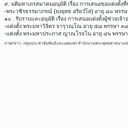
๙. มติมหาเถรสมาคมอนุมัติ เรื่อง การเสนอขอแต่งตั้งที่
-พระวชิรธรรมาภรณ์ (ยงยุทธ อริยวํโส) อายุ ๘๐ พรรษา
๑๐ . รับราบและอนุมัติ เรื่อง การเสนอแต่งตั้งผู้ช่วยเจ้า
-แต่งตั้ง พระมหาวิจิตร จารุวณฺโณ อายุ ๕๘ พรรษา ๓
-แต่งตั้ง พระมหาประภาส ญาณโรจโน อายุ ๔๖ พรรษา ๒๔ ว
ภาพ/ข่าว : กลุ่มประชาสัมพันธ์และเผยแพร่ สำนักงานพระพุทธศาสนาแห่