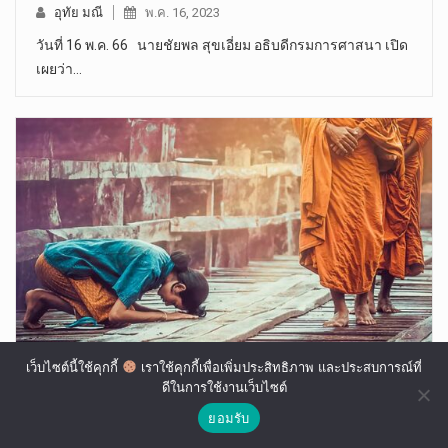
อุทัย มณี
พ.ค. 16, 2023
วันที่ 16 พ.ค. 66 นายชัยพล สุขเอี่ยม อธิบดีกรมการศาสนา เปิด
เผยว่า…
บุคคล 6 ประเภท “พระภิกษุ” ไม่พึงเข้าไปคลุกคลี??
เว็บไซต์นี้ใช้คุกกี้
เราใช้คุกกี้เพื่อเพิ่มประสิทธิภาพ และประสบการณ์ที่
ดีในการใช้งานเว็บไซต์
รวมทั้ง “นักการเมือง-นักบวชต่างศาสนา”
ยอมรับ
อุทัย มณี
พ.ค. 12, 2025