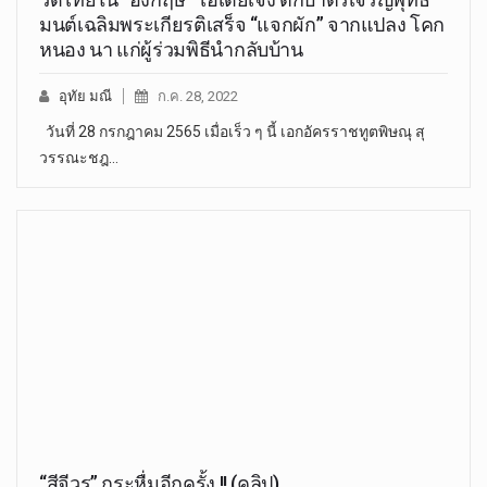
มนต์เฉลิมพระเกียรติเสร็จ “แจกผัก” จากแปลง โคก
หนอง นา แก่ผู้ร่วมพิธีนำกลับบ้าน
อุทัย มณี
ก.ค. 28, 2022
วันที่ 28 กรกฎาคม 2565 เมื่อเร็ว ๆ นี้ เอกอัครราชทูตพิษณุ สุ
วรรณะชฎ…
“สีจีวร” กระหื่มอีกครั้ง !! (คลิป)