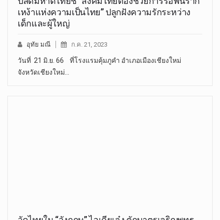
ปลัดมหาดไทยชี้ “สังคมไทยต้องช่วยการรื้อฟื้นราก
เหง้าแห่งความเป็นไทย” ปลูกฝังความรักระหว่าง
เด็กและผู้ใหญ่
อุทัย มณี
ก.ค. 21, 2023
วันที่ 21 มิ.ย. 66 ที่โรงแรมคุ้มภูคำ อำเภอเมืองเชียงใหม่
จังหวัดเชียงใหม่…
วัดไทยใน “อังกฤษ” ไอเดียเจ๋ง ตักบาตรเจริญพุทธ