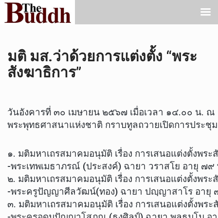
มติ มส.ว่าด้วยการแต่งตั้ง “พระ
สังฆาธิการ”
วันอังคารที่ ๓๐ เมษายน ๒๕๖๗ เมื่อเวลา ๑๔.๐๐ น. 
พระพุทธศาสนาแห่งชาติ กราบทูลถวายเปิดการประชุม พร
๑. มติมหาเถรสมาคมอนุมัติ เรื่อง การเสนอแต่งตั้งพระส
-พระเทพเมธาภรณ์ (ประสงค์) ฉายา วราสโย อายุ ๗๙ พ
๒. มติมหาเถรสมาคมอนุมัติ เรื่อง การเสนอแต่งตั้งพระสั
-พระครูปัญญาศีลวัฒน์(ทอง) ฉายา ปญฺญาสาโร อายุ ๗๓ 
๓. มติมหาเถรสมาคมอนุมัติ เรื่อง การเสนอแต่งตั้งพระส
-พระครูอุดมปัญญาโสภณ (ธงศิลป์) ฉายา พลธมฺโม อาย