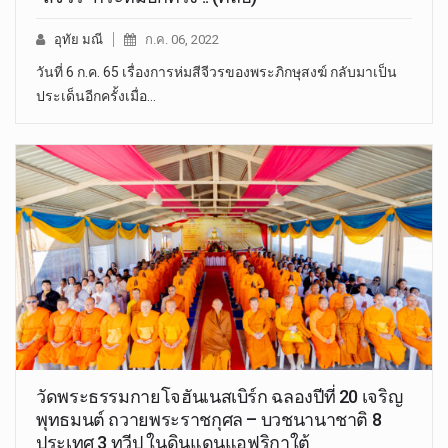
อุทัย มณี
ก.ค. 06, 2022
วันที่ 6 ก.ค. 65 เรื่องการห่มสีจีวรของพระภิกษุสงฆ์ กลับมาเป็น
ประเด็นอีกครั้งเมื่อ…
วัดพระธรรมกายโจฮันเนสเบิร์ก ฉลองปีที่ 20 เจริญ
พุทธมนต์ ถวายพระราชกุศล – บวชนานาชาติ 8
ประเทศ 3 ทวีป ในดินแดนแอฟริกาใต้