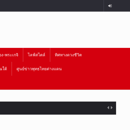
อง-พระเกจิ
ไลฟ์สไตล์
ทิศทางดวงชีวิต
นใต้
ศูนย์ข่าวพุทธไทยต่างแดน