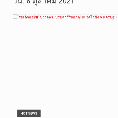
วัน:
8 ตุลาคม 2021
เมื่อวันที…
“สมเด็จเกี…
วันที่ 7 ส…
วัดสระเกศ …
วันที่ 6 ส…
การประกาศใ…
วันที่ 8 ส…
วันศุกร์ที…
HOTNEWS