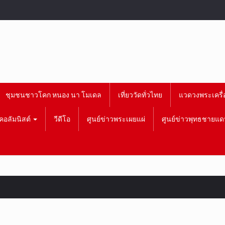
ชุมชนชาวโคก หนอง นา โมเดล
เที่ยววัดทั่วไทย
แวดวงพระเครื่
คอลัมนิสต์
วีดีโอ
ศูนย์ข่าวพระเผยแผ่
ศูนย์ข่าวพุทธชายแด