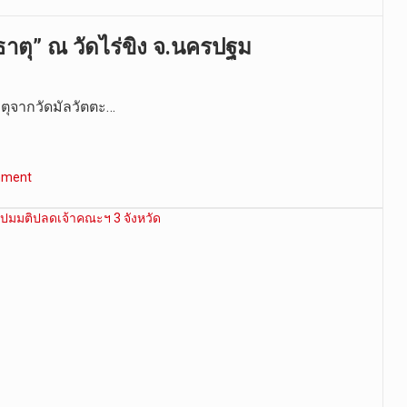
าตุ” ณ วัดไร่ขิง จ.นครปฐม
ตุจากวัดมัลวัตตะ…
mment