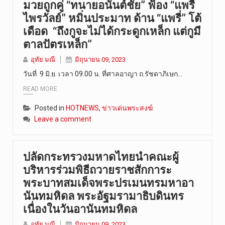
มวยถูกคู่ “ทนายอนันต์ชัย” ฟ้อง “แพรี่
ไพรวัลย์” หมิ่นประมาท ด้าน “แพรี่” โต้
เดือด “ถึงกูจะไม่ได้กระดูกเหล็ก แต่กูมี
ตาลปัตรเหล็ก”
อุทัย มณี
มิถุนายน 09, 2023
วันที่ 9 มิ.ย. เวลา 09.00 น. ที่ศาลอาญา ถ.รัชดาภิเษก…
READ MORE
Posted in
HOTNEWS
,
ข่าวเด่นพระสงฆ์
Leave a comment
ปลัดกระทรวงมหาดไทยนำคณะผู้
บริหารร่วมพิธีถวายราชสักการะ
พระบาทสมเด็จพระปรเมนทรมหาอา
นันทมหิดล พระอัฐมรามาธิบดินทร
เนื่องในวันอานันทมหิดล
อุทัย มณี
มิถุนายน 09, 2023