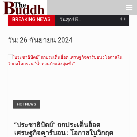
วันศุกร์ที…
BREAKING NEWS
วันที่ 7 ส…
วัน:
26 กันยายน 2024
เมื่อวันที…
เมื่อวันที…
“สมเด็จเกี…
วันที่ 7 ส…
วัดสระเกศ …
HOTNEWS
วันที่ 6 ส…
“ประชาธิปัตย์” ถกประเด็นฮ็อต
การประกาศใ…
เศรษฐกิจคาร์บอน : โอกาสในวิกฤต