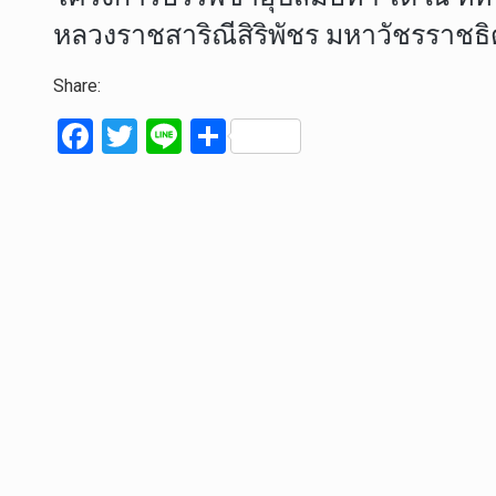
หลวงราชสาริณีสิริพัชร มหาวัชรราชธิ
Share:
F
T
Li
S
a
wi
n
h
ce
tt
e
ar
b
er
e
o
o
k