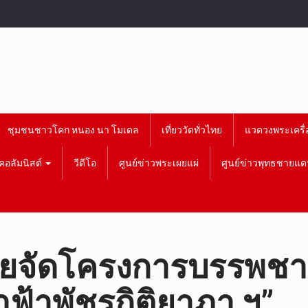
ชุมชนชาวโคก หนอง นา โมเดล
เที่ยววัดทั่วไทย
แวดวงพระเครื่
คอลัมนิสต์
วีดีโอ
ศูนย์ข่าวพระเผยแผ่
ศูนย์ข่าวพุทธชายแด
ยจัดโครงการบรรพชาอ
ฟ้าพัชรกิติยาภา ฯ”