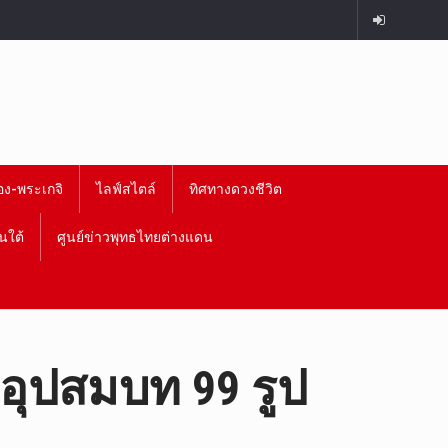
อง-พระเกจิ
ไลฟ์สไตล์
ทิศทางดวงชีวิต
นใต้
ศูนย์ข่าวพุทธไทยต่างแดน
ุปสมบท 99 รูป