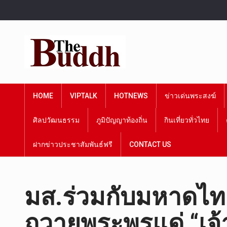
HOME
VIPTALK
HOTNEWS
ข่าวเด่นพระสงฆ์
ศิลปวัฒนธรรม
ภูมิปัญญาท้องถิ่น
กินเที่ยวทั่วไทย
ฝากข่าวประชาสัมพันธ์ฟรี
CONTACT US
มส.ร่วมกับมหาดไท
ถวายพระพรแด่ “เจ้า