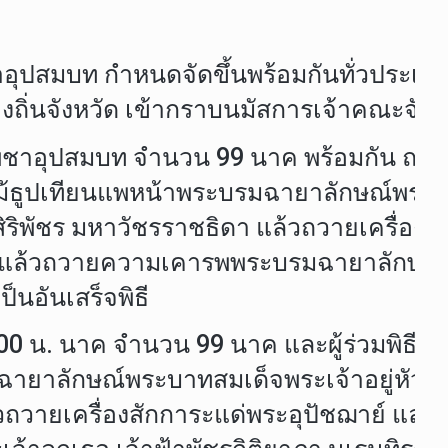
ุปสมบท กำหนดจัดขึ้นพร้อมกันทั่วประเทศ ใ
ิ่นจังหวัด เข้ากราบนมัสการเจ้าคณะจังหวั
าอุปสมบท จำนวน 99 นาค พร้อมกัน ณ วัดที่
้ธูปเทียนแพหน้าพระบรมฉายาลักษณ์พระบาท
สิริพัชร มหาวัชรราชธิดา แล้วถวายเครื่อ
าส แล้วถวายความเคารพพระบรมฉายาลักษณ์พ
็นอันเสร็จพิธี
น. นาค จำนวน 99 นาค และผู้ร่วมพิธีพร้อม
าลักษณ์พระบาทสมเด็จพระเจ้าอยู่หัวและส
้วถวายเครื่องสักการะแด่พระอุปัชฌาย์ แ