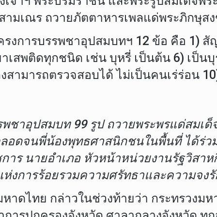
งเจ้าฯ พระบรมราชินี และพระรูปสมเด็จพระ
สามเณร ถวายภัตตาหารเพลแด่พระภิกษุสงฆ์ 
ครงการบรรพชาอุปสมบทฯ 12 ข้อ คือ 1) สัญช
งกับยาเสพติดทุกชนิด เช่น บุหรี่ เป็นต้น
แหล่งสามารถตรวจสอบได้ ไม่เป็นคนเร่ร่อน 1
รพชาอุปสมบท 99 รูป ถวายพระพรแด่สมเด็จพ
ิ ตลอดจนพี่น้องพุทธศาสนิกชนในพื้นที่ 
นราชการ นายอำเภอ หัวหน้าหน่วยงานรัฐวิส
ลังแห่งการร้อยรวมความศรัทธาและความจงรั
มหาดไทย กล่าวในช่วงท้ายว่า กระทรวงมหาด
รปกครองจังหวัด ศาลากลางจังหวัด ทุกจังหว