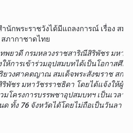
่สำนักพระราชวังได้มีแถลงการณ์ เรื่อง สม
ณ์ สภากาชาดไทย
ิราเทพยวดี กรมหลวงราชสาริณีสิริพัชร ม
งให้การเข้าร่วมอุปสมบทได้เป็นโอกาสศึ
ริยวงศาคตญาณ สมเด็จพระสังฆราช สกลม
ริพัชร มหาวัชรราชธิดา โดยได้แจ้งให้ผู้ว
าร่วมโครงการบรรพชาอุปสมบทฯ เป็นเวลา 15
ทั้ง 76 จังหวัดได้โดยไม่ถือเป็นวันลา เสม