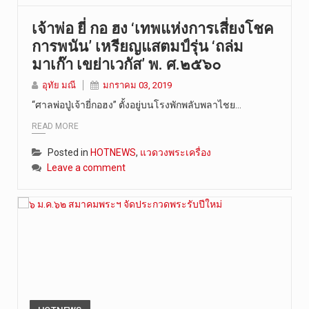
เจ้าพ่อ ยี่ กอ ฮง ‘เทพแห่งการเสี่ยงโชค
การพนัน’ เหรียญแสตมป์รุ่น ‘ถล่ม
มาเก๊า เขย่าเวกัส’ พ. ศ.๒๕๖๐
อุทัย มณี
มกราคม 03, 2019
“ศาลพ่อปู่เจ้ายี่กอฮง” ตั้งอยู่บนโรงพักพลับพลาไชย…
READ MORE
Posted in
HOTNEWS
,
แวดวงพระเครื่อง
Leave a comment