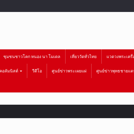
ชุมชนชาวโคก หนอง นา โมเดล
เที่ยววัดทั่วไทย
แวดวงพระเครื่
คอลัมนิสต์
วีดีโอ
ศูนย์ข่าวพระเผยแผ่
ศูนย์ข่าวพุทธชายแด