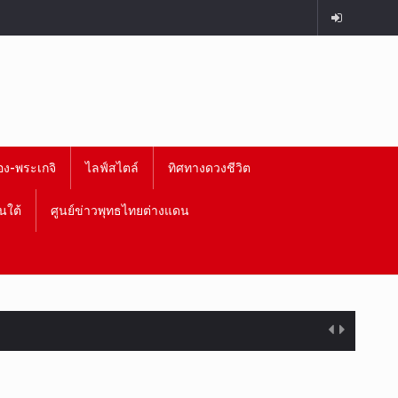
อง-พระเกจิ
ไลฟ์สไตล์
ทิศทางดวงชีวิต
นใต้
ศูนย์ข่าวพุทธไทยต่างแดน