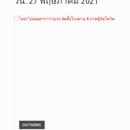
วัน:
27 พฤษภาคม 2021
การประกาศใ…
วันที่ 5 ส…
วันพุธที่ …
วันที่ 4 ส…
วันจันทร์ท…
วันที่ 3 ก…
“สมเด็จเกี…
วันที่ 7 ส…
HOTNEWS