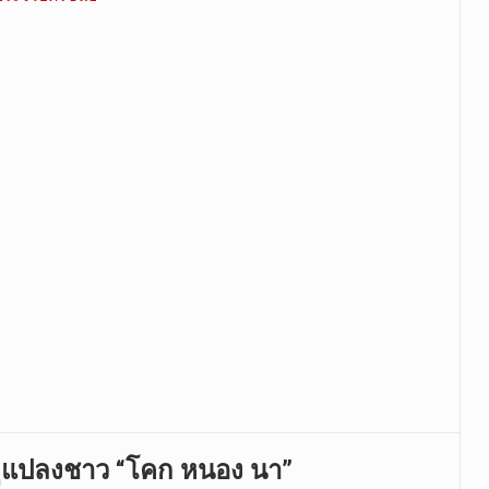
งดูแปลงชาว “โคก หนอง นา”