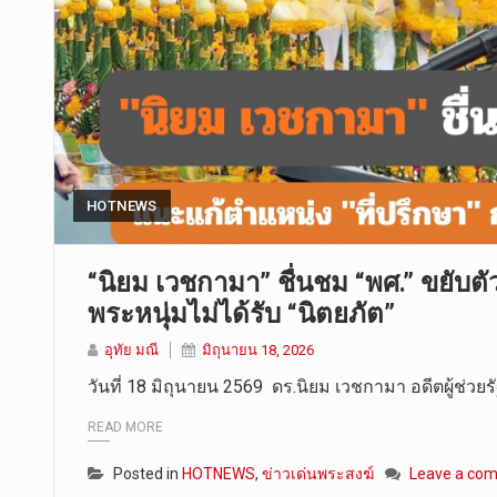
HOTNEWS
“นิยม เวชกามา” ชื่นชม “พศ.” ขยับตั
พระหนุ่มไม่ได้รับ “นิตยภัต”
อุทัย มณี
มิถุนายน 18, 2026
วันที่ 18 มิถุนายน 2569 ดร.นิยม เวชกามา อดีตผู้ช่
READ MORE
Posted in
HOTNEWS
,
ข่าวเด่นพระสงฆ์
Leave a co