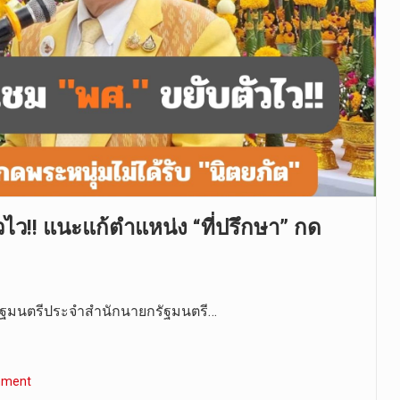
วไว!! แนะแก้ตำแหน่ง “ที่ปรึกษา” กด
วยรัฐมนตรีประจำสำนักนายกรัฐมนตรี…
mment