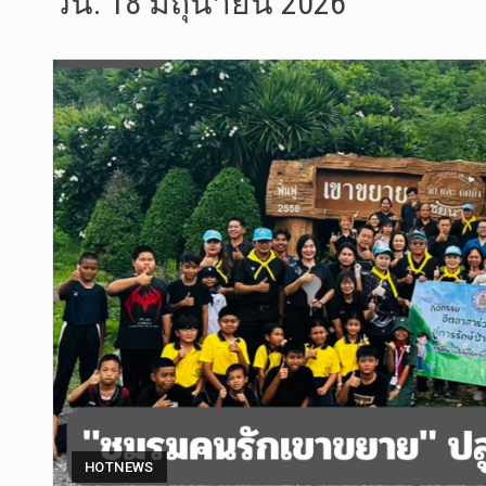
วัน:
18 มิถุนายน 2026
เมื่อวันที…
“สมเด็จเกี…
วันที่ 7 ส…
วัดสระเกศ …
วันที่ 6 ส…
การประกาศใ…
วันที่ 5 ส…
วันศุกร์ที…
HOTNEWS