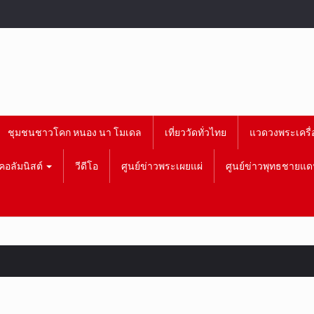
ชุมชนชาวโคก หนอง นา โมเดล
เที่ยววัดทั่วไทย
แวดวงพระเครื่
คอลัมนิสต์
วีดีโอ
ศูนย์ข่าวพระเผยแผ่
ศูนย์ข่าวพุทธชายแด