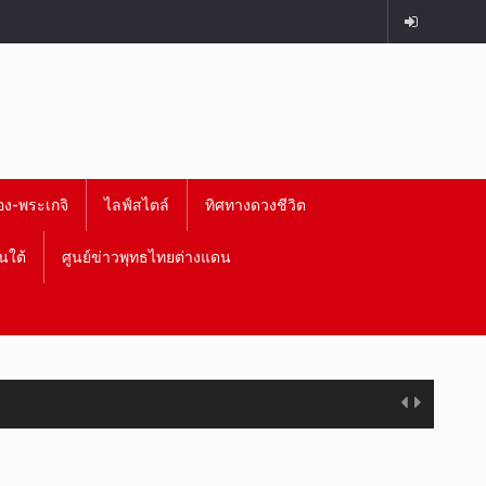
อง-พระเกจิ
ไลฟ์สไตล์
ทิศทางดวงชีวิต
นใต้
ศูนย์ข่าวพุทธไทยต่างแดน