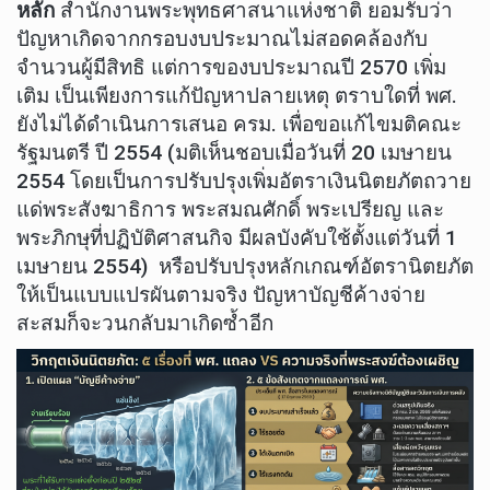
หลัก
สำนักงานพระพุทธศาสนาแห่งชาติ ยอมรับว่า
ปัญหาเกิดจากกรอบงบประมาณไม่สอดคล้องกับ
จำนวนผู้มีสิทธิ แต่การของบประมาณปี 2570 เพิ่ม
เติม เป็นเพียงการแก้ปัญหาปลายเหตุ ตราบใดที่ พศ.
ยังไม่ได้ดำเนินการเสนอ ครม. เพื่อขอแก้ไขมติคณะ
รัฐมนตรี ปี 2554 (มติเห็นชอบเมื่อวันที่ 20 เมษายน
2554 โดยเป็นการปรับปรุงเพิ่มอัตราเงินนิตยภัตถวาย
แด่พระสังฆาธิการ พระสมณศักดิ์ พระเปรียญ และ
พระภิกษุที่ปฏิบัติศาสนกิจ มีผลบังคับใช้ตั้งแต่วันที่ 1
เมษายน 2554) หรือปรับปรุงหลักเกณฑ์อัตรานิตยภัต
ให้เป็นแบบแปรผันตามจริง ปัญหาบัญชีค้างจ่าย
สะสมก็จะวนกลับมาเกิดซ้ำอีก