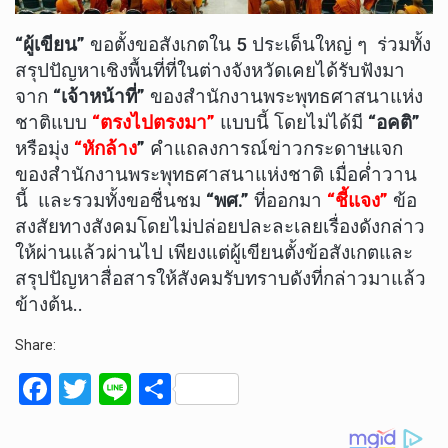
“ผู้เขียน”
ขอตั้งขอสังเกตใน 5 ประเด็นใหญ่ ๆ ร่วมทั้ง
สรุปปัญหาเชิงพื้นที่ที่ในต่างจังหวัดเคยได้รับฟังมา
จาก
“เจ้าหน้าที่”
ของสำนักงานพระพุทธศาสนาแห่ง
ชาติแบบ
“ตรงไปตรงมา”
แบบนี้ โดยไม่ได้มี
“อคติ”
หรือมุ่ง
“หักล้าง
”
คำแถลงการณ์ข่าวกระดาษแจก
ของสำนักงานพระพุทธศาสนาแห่งชาติ เมื่อค่ำวาน
นี้ และรวมทั้งขอชื่นชม
“พศ.”
ที่ออกมา
“ชี้แจง”
ข้อ
สงสัยทางสังคมโดยไม่ปล่อยปละละเลยเรื่องดังกล่าว
ให้ผ่านแล้วผ่านไป เพียงแต่ผู้เขียนตั้งข้อสังเกตและ
สรุปปัญหาสื่อสารให้สังคมรับทราบดังที่กล่าวมาแล้ว
ข้างต้น..
Share:
F
T
Li
S
a
wi
n
h