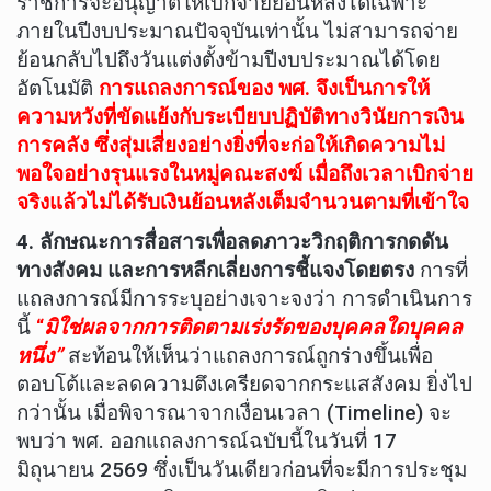
ราชการจะอนุญาตให้เบิกจ่ายย้อนหลังได้เฉพาะ
ภายในปีงบประมาณปัจจุบันเท่านั้น ไม่สามารถจ่าย
ย้อนกลับไปถึงวันแต่งตั้งข้ามปีงบประมาณได้โดย
อัตโนมัติ
การแถลงการณ์ของ พศ. จึงเป็นการให้
ความหวังที่ขัดแย้งกับระเบียบปฏิบัติทางวินัยการเงิน
การคลัง
ซึ่ง
สุ่มเสี่ยงอย่างยิ่งที่จะก่อให้เกิดความไม่
พอใจอย่างรุนแรงในหมู่คณะสงฆ์ เมื่อถึงเวลาเบิกจ่าย
จริงแล้วไม่ได้รับเงินย้อนหลังเต็มจำนวนตามที่เข้าใจ
4
. ลักษณะการสื่อสารเพื่อลดภาวะวิกฤติการกดดัน
ทางสังคม และการหลีกเลี่ยงการชี้แจงโดยตรง
การที่
แถลงการณ์มีการระบุอย่างเจาะจงว่า การดำเนินการ
นี้
“
มิใช่ผลจากการติดตามเร่งรัดของบุคคลใดบุคคล
หนึ่ง”
สะท้อนให้เห็นว่าแถลงการณ์ถูกร่างขึ้นเพื่อ
ตอบโต้และลดความตึงเครียดจากกระแสสังคม ยิ่งไป
กว่านั้น เมื่อพิจารณาจากเงื่อนเวลา (Timeline) จะ
พบว่า พศ. ออกแถลงการณ์ฉบับนี้ในวันที่ 17
มิถุนายน 2569 ซึ่งเป็นวันเดียวก่อนที่จะมีการประชุม