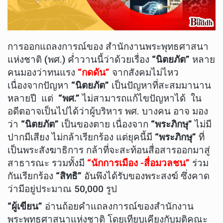
การออกแถลงการณ์ของ สำนักงานพระพุทธศาสนา
แห่งชาติ (พศ.) ค่ำวานนี้ว่าด้วยเรื่อง
“นิตยภัต”
หลาย
คนมองว่าทนแรง
“กดดัน”
จากสังคมไม่ไหว
เนื่องจากปัญหา
“นิตยภัต”
เป็นปัญหาที่สะสมมานาน
หลายปี แต่
“พศ.”
ไม่สามารถแก้ไขปัญหาได้ ใน
อดีตอาจเป็นไปได้ว่าผู้บริหาร พศ. บางคน อาจ มอง
ว่า
“นิตยภัต”
เป็นของตาย เนื่องจาก
“พระภิกษุ”
ไม่มี
ปากมีเสียง ไม่กล้าเรียกร้อง แต่ยุคนี้มี
“พระภิกษุ”
ที่
เป็นพระสังฆาธิการ กล้าที่จะสะท้อนสื่อสารออกมาสู่
สาธารณะ รวมทั้งมี
“นักการเมือง -สื่อมวลชน”
ร่วม
กันเรียกร้อง
“สิทธิ”
อันพึงได้รับของพระสงฆ์ ซึ่งคาด
ว่ามีอยู่ประมาณ 50,000 รูป
“ผู้เขียน”
อ่านถ้อยคำแถลงการณ์ของสำนักงาน
พระพุทธศาสนาแห่งชาติ โดยเทียบเคียงกับมติคณะ