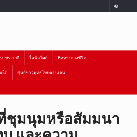
อง-พระเกจิ
ไลฟ์สไตล์
ทิศทางดวงชีวิต
นใต้
ศูนย์ข่าวพุทธไทยต่างแดน
ี่ชุมนุมหรือสัมมนา
่สงบ และความ