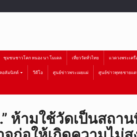
ชุมชนชาวโคก หนอง นา โมเดล
เที่ยววัดทั่วไทย
แวดวงพระเครื่
คอลัมนิสต์
วีดีโอ
ศูนย์ข่าวพระเผยแผ่
ศูนย์ข่าวพุทธชายแด
 ห้ามใช้วัดเป็นสถานท
่อาจก่อให้เกิดความไม