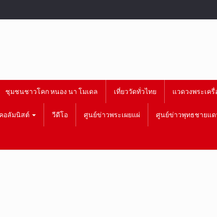
ชุมชนชาวโคก หนอง นา โมเดล
เที่ยววัดทั่วไทย
แวดวงพระเครื่
คอลัมนิสต์
วีดีโอ
ศูนย์ข่าวพระเผยแผ่
ศูนย์ข่าวพุทธชายแด