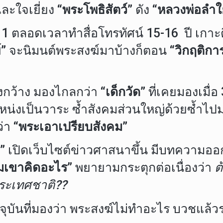
ละใจเยี่ยง
“พระโพธิสัตว์”
ดัง
“หลวงพ่อลำใ
1 ตลอดเวลาทำสื่อโทรทัศน์ 15-16 ปี เกา
”
จะนิมนต์พระสงฆ์มาบ้างก็ตอน
“วิกฤติกา
ว้าง มองไกลกว่า
“เด็กวัด”
ที่เคยมองเมื่อ
น่งเป็นวาระ ซ้ำสังคมส่วนใหญ่ด้วยซ้ำไป
ว่า
“พระเอาเปรียบสังคม”
”
เปิดเว็บไซต์ข่าวศาสนาขึ้น มีบทความออกสู
มเขาคิดอะไร”
พยายามกระตุกต่อเนื่องว่า
ต
ระเทศชาติ??
จุบันที่มองว่า พระสงฆ์ไม่ทำอะไร บวชแล้วรว