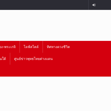
อง-พระเกจิ
ไลฟ์สไตล์
ทิศทางดวงชีวิต
นใต้
ศูนย์ข่าวพุทธไทยต่างแดน