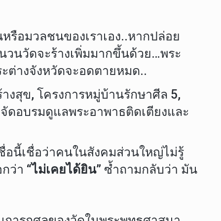
ุนหรือมวลชนของเราเอง..หากปล่อย
วนวัดจะร้างเพิ่มมากขึ้นด้วย…พระ
ระต่างจังหวัดจะอดตายหมด..
างสุข, โครงการหมู่บ้านรักษาศีล 5,
 จัดอบรมดูแลพระอาพาธติดเตียงและ
อนี้เชื่อว่าคนในสังคมส่วนใหญ่ไม่รู้
อกว่า
“ไม่เคยได้ยิน”
ซ้ำถามกลับว่า มัน
เรียนการกุศลของวัดในพระพุทธศาสนา