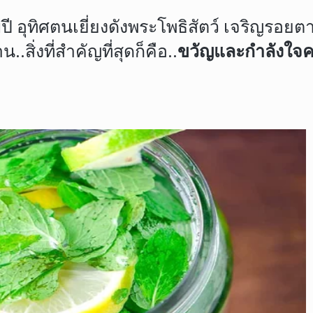
ี อุทิศตนเยี่ยงดังพระโพธิสัตว์ เจริญรอ
่งที่สำคัญที่สุดก็คือ..
ขวัญและกำลังใจคร