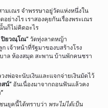
นสามเณร จำพรรษาอยู่วัดแห่งหนึ่งใน
กคิดอย่างไร เราสองคุยกันเรื่องพระเณร
้นก็ไม่คิดอะไร
 ปิยวณฺโณ”
วัดทุ่งลาดหญ้า
ก เจ้าหน้าที่รัฐมาของบสร้างโรง
าบาล ห้องสมุด สะพาน บ้านพักคนชรา
ลวงพ่อจะนับเงินและแจกจ่ายเงินมัดไว้
สน์”
อันเนื่องมาจากถอนฟันแล้วคง
า”
ชนยุคนี้ได้ทราบว่า
พระไม่ได้เป็น