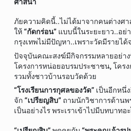
ศาสนา
ภัยความคิดนี้..ไม่ได้มาจากคนต่างศ
ให้
“กัดกร่อน”
แบบนี้ในระยะยาว..อย่
กรุงเทพไม่มีปัญหา..เพราะวัดมีรายไ
ปัจจุบันคณะสงฆ์มีกิจกรรมหลายอย่างที
โครงการหน่อยอบรมประชาชน, โครงกา
รวมทั้งชาวบ้านรอบวัดด้วย
“โรงเรียนการกุศลของวัด”
เป็นอีกหนึ่
จัก
“เปรียญสิบ”
ถามนักวิชาการด้านพ
เป็นอย่างไร พระเราเข้าไปมีบทบาทอะ
“เปรียญสิบ”
พูดคุยกับ
“พระคุณเจ้ารูปห