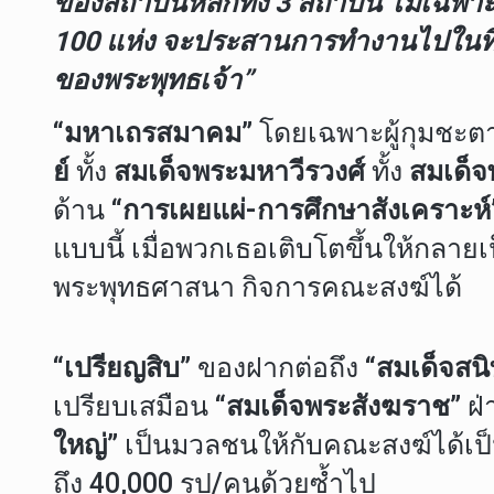
ของสถาบันหลักทั้ง 3 สถาบัน ไม่เฉพาะ
100 แห่ง จะประสานการทำงานไปในทิศท
ของพระพุทธเจ้า”
“มหาเถรสมาคม”
โดยเฉพาะผู้กุมชะต
ย์
ทั้ง
สมเด็จพระมหาวีรวงศ์
ทั้ง
สมเด็จ
ด้าน
“การเผยแผ่-การศึกษาสังเคราะห์
แบบนี้ เมื่อพวกเธอเติบโตขึ้นให้กลาย
พระพุทธศาสนา กิจการคณะสงฆ์ได้
“เปรียญสิบ”
ของฝากต่อถึง “
สมเด็จสนิ
เปรียบเสมือน
“สมเด็จพระสังฆราช”
ฝ่
ใหญ่”
เป็นมวลชนให้กับคณะสงฆ์ได้เป็น
ถึง 40,000 รูป/คนด้วยซ้ำไป