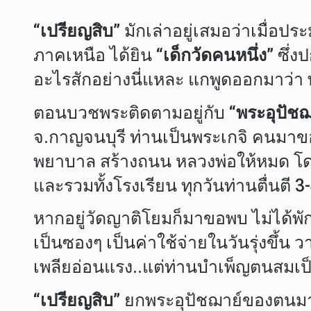
“เปรียญสิบ”
มักเล่าอยู่เสมอว่าเมื่อป
ภาคเหนือ ได้ยิน
“เด็กวัดคนหนึ่ง”
ซึ่งป
อะไรสักอย่างนี่แหละ แกพูดออกมาว่า
ตอนบวชพระติดตามอยู่กับ
“พระอุปัชฌ
จ.กาญจนบุรี ท่านเป็นพระเกจิ คนมาขอ
พยาบาล สร้างถนน หลวงพ่อให้หมด โด
และรวมทั้งโรงเรียน ทุกวันท่านตื่นตี 3-
หากอยู่วัดญาติโยมก็มาขอพบ ไม่ได้พัก
เป็นซองๆ เป็นค่าใช้จ่ายในวันรุ่งขึ้น
เพลียอ่อนแรง..แต่ท่านบำเพ็ญตนสม
“เปรียญสิบ”
ยกพระอุปัชฌาย์ของตนมาเล