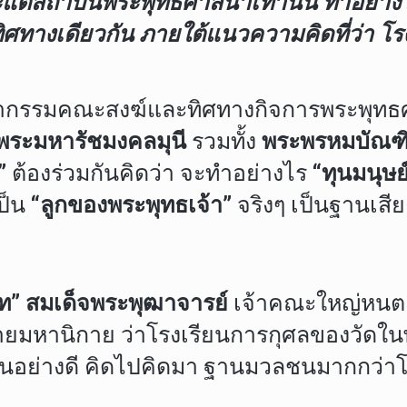
แต่สถาบันพระพุทธศาสนาเท่านั้น ทำอย่างไร
างเดียวกัน ภายใต้แนวความคิดที่ว่า โรง
ากรรมคณะสงฆ์และทิศทางกิจการพระพุทธศ
พระมหารัชมงคลมุนี
รวมทั้ง
พระพรหมบัณฑ
”
ต้องร่วมกันคิดว่า จะทำอย่างไร
“ทุนมนุษย
เป็น
“ลูกของพระพุทธเจ้า”
จริงๆ เป็นฐานเสี
ท”
สมเด็จพระพุฒาจารย์
เจ้าคณะใหญ่หนต
ายมหานิกาย ว่าโรงเรียนการกุศลของวัดใน
อย่างดี คิดไปคิดมา ฐานมวลชนมากกว่าโรงเ