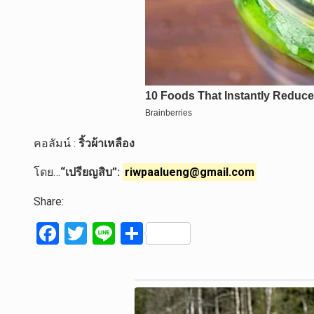
คอลัมน์ :
ริ้วผ้าเหลือง
โดย…
“เปรียญสิบ”:
riwpaalueng@gmail.com
Share:
F
T
Li
S
a
wi
n
h
ce
tt
e
ar
b
er
e