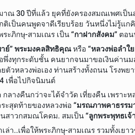
ระมาณ 30 ปีที่แล้ว ยุคที่ยังครองสมณเพศเป็
กติเป็นคนพูดจาดีเรียบร้อย วันหนึ่งไม่รู้แ
 พระภิกษุ-สามเณร เป็น
“กาฝากสังคม”
ตอนนั
าย์”
พระมงคลสิทธิคุณ
หรือ
“หลวงพ่อลำใย
พึ่งทุกระดับชั้น คนยากจนมาขอเงินค่านมลู
ยตัวหลวงพ่อเอง ท่านสร้างทั้งถนน โรงพย
4 เพื่อไปกิจนิมนต์
 กลางคืนกว่าจะได้จำวัด เที่ยงคืน เพราะห
 วาระสุดท้ายของหลวงพ่อ
“มรณภาพคาธรรมา
เป็นสาวกสมณโคดม. สมเป็น
“ลูกพระพุทธเจ้
่า..เพื่อให้พระภิกษุ-สามเณร รวมทั้งเยาว