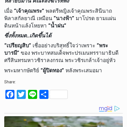
หลายปีมานี้ คณะสงฆ์ไร้ที่พึ่ง
เมื่อ
“เจ้าคุณพระ”
พลตรีหญิงเจ้าคุณพระสินีนาถ
พิลาสกัลยาณี เหมือน
“นางฟ้า”
มาโปรด ยามแผ่น
ดินหน้าแล้งโหยหา
“น้ำฝน”
ซึ่งทั้งหมด..เกิดขึ้นได้
“เปรียญสิบ”
เชื่ออย่างบริสุทธิ์ใจว่าเพราะ
“พระ
บารมี”
ของ พระบาทสมเด็จพระปรเมนทรรามาธิบดี
ศรีสินทรมหาวชิราลงกรณ พระวชิรเกล้าเจ้าอยู่หัว
พระมหากษัตริย์
“ผู้ปิดทอง”
หลังพระเสมอมา
Share:
F
T
Li
S
a
wi
n
h
ce
tt
e
ar
b
er
e