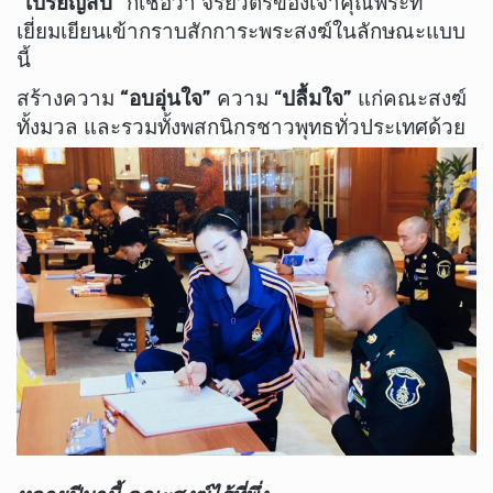
“เปรียญสิบ”
ก็เชื่อว่า จริยวัตรของเจ้าคุณพระที่
เยี่ยมเยียนเข้ากราบสักการะพระสงฆ์ในลักษณะแบบ
นี้
สร้างความ
“อบอุ่นใจ”
ความ “
ปลื้มใจ”
แก่คณะสงฆ์
ทั้งมวล และรวมทั้งพสกนิกรชาวพุทธทั่วประเทศด้วย