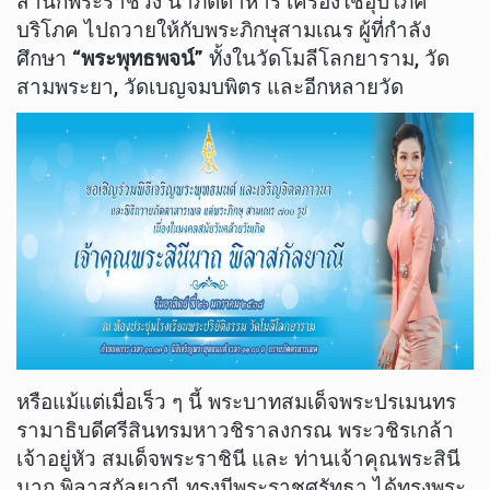
สำนักพระราชวัง นำภัตตาหาร เครื่องใช้อุปโภค
บริโภค ไปถวายให้กับพระภิกษุสามเณร ผู้ที่กำลัง
ศึกษา
“พระพุทธพจน์”
ทั้งในวัดโมลีโลกยาราม, วัด
สามพระยา, วัดเบญจมบพิตร และอีกหลายวัด
หรือแม้แต่เมื่อเร็ว ๆ นี้ พระบาทสมเด็จพระปรเมนทร
รามาธิบดีศรีสินทรมหาวชิราลงกรณ พระวชิรเกล้า
เจ้าอยู่หัว สมเด็จพระราชินี และ ท่านเจ้าคุณพระสินี
นาถ พิลาสกัลยาณี ทรงมีพระราชศรัทธา ได้ทรงพระ