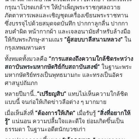
กรุณาโปรดเกล้าฯ ให้บำเพ็ญพระราชกุศลถวาย
ภัตตาหารเพลและเชิญชุดเครื่องเขียนพระราชทาน
ซึ่งบรรจุไปด้วยสมุดจดบันทึก ปากกาลูกลื่น ปากกา
ลบคำผิด หน้ากากผ้า และเจลอนามัยสำหรับล้างมือ
ให้กับพระภิกษุ-สามเณร
“ผู้สอบบาลีสนามหลวง”
ใน
กรุงเทพมหานคร
ทั้งหมดทั้งมวลคือ
“การแสดงถึงความใกล้ชิดระหว่าง
สถาบันพระมหากษัตริย์กับสถาบันสงฆ์”
ในฐานะพระ
มหากษัตริย์ทรงเป็นพุทธมามกะ และทรงเป็นอัคร
ศาสนูปถัมภก
หลายปีมานี้..
“เปรียญสิบ”
แทบไม่เห็นความใกล้ชิด
แบบนี้ จนก่อให้เกิดข่าวลือต่าง ๆ มากมาย
เมื่อเห็นสิ่งที่
“ต้องการให้เกิด”
เมื่อรับรู้
“สิ่งที่อยากให้
รู้”
แน่นอน ความปลื้มใจและดีใจ ย่อมเกิดขึ้นเป็น
ธรรมดา ในฐานะอดีตนักบวชเก่า