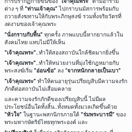
การปรากฏกายขึ้นของ
“เจ้าคุณพระ”
ตามอาราม
ต่าง ๆ ที่
“ท่านเจ้าคุณ”
ไปกราบนมัสการพร้อมกับ
ถวายสังฆทานให้กับพระภิกษุสงฆ์ รวมทั้งจริยวัตรที่
งดงามของเจ้าคุณพระ
“นั่งกราบกับพื้น”
ทุกครั้ง ภาพแบบนี้หากยากแล้วใน
สังคมไทย แทบไม่มีให้เห็น
“เจ้าคุณพระ”.
.ทำให้สองสถาบันใกล้ชิดมากยิ่งขึ้น
“เจ้าคุณพระ”
..ทำให้หน่วยงานที่มุ่งใช้กฎหมายกับ
พระสงฆ์เริ่ม
“อ่อนข้อ”
ลง “
จากหนักกลายเป็นเบา”
“เจ้าคุณพระ”
ทำให้คนอายุรุ่นเปรียญสิบมีความจงรัก
ภักดีต่อสถาบันไม่เสื่อมคลาย
และความจงรักภักดีของเปรียญสิบนี้ ไม่มีผล
ประโยชน์อื่นใดทั้งสิ้น..ทั้งหมดทั้งมวลเกิดขึ้นด้วย
“หัวใจ”
ในฐานะพสกนิกรภายใต้
“ร่มพระบารมี”
ของ
พระมหากษัตริย์ไทยทุกพระองค์ และ