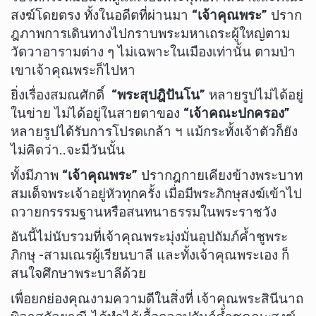
สงฆ์โดยตรง ทั้งในอดีตที่ผ่านมา
“เจ้าคุณพระ”
ปราก
ฎภาพการเดินทางไปกราบพระมหาเถระผู้ใหญ่ตาม
วัดวาอารามต่าง ๆ ไม่เฉพาะในเมืองเท่านั้น ตามป่า
เขาเจ้าคุณพระก็ไปหา
ยิ่งเรื่องสมณศักดิ์
“พระสุปฎิปันโน”
หลายรูปไม่ได้อยู่
ในข่าย ไม่ได้อยู่ในสายตาของ
“เจ้าคณะปกครอง”
หลายรูปได้รับการโปรดเกล้า ฯ แม้กระทั้งเจ้าตัวก็ยัง
ไม่คิดว่า..จะมีวันนั้น
ทั้งมีภาพ
“เจ้าคุณพระ”
ปรากฎกายเคียงข้างพระบาท
สมเด็จพระเจ้าอยู่หัวทุกครั้ง เมื่อมีพระภิกษุสงฆ์เข้าไป
ถวายกรรรมฐานหรือสนทนาธรรมในพระราชวัง
อันนี้ไม่นับรวมที่เจ้าคุณพระมุ่งมั่นอุปถัมภ์ค้ำชูพระ
ภิกษุ -สามเณรผู้เรียนบาลี และทั้งเจ้าคุณพระเอง ก็
สนใจศึกษาพระบาลีด้วย
เพื่อยกย่องคุณงามความดีในสิ่งที่ เจ้าคุณพระสินีนาถ