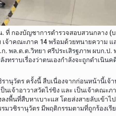
น. ที่ กองบัญชาการตำรวจสอบสวนกลาง (บช.
ปฐม เจ้าคณะภาค 14 พร้อมด้วยทนายความ แ
.ก. พล.ต.ต.วิทยา ศรีประเสิรฐภาพ ผบก.ป. 
หลังทราบเรื่องว่าตนเองกำลังจะถูกดำเนินค
ัตร ครั้งนี้ สืบเนื่องจากก่อนหน้านี้เจ้าหน้
งเป็นเจ้าอาวาสวัดไร่ขิง และ เป็นเจ้าคณะภ
ลงพื้นที่สืบหาเบาะแส โดยส่งสายลับเข้าไป
รรมวชิรานุวัตร มีพฤติกรรมตามที่ถูกร้องเรี