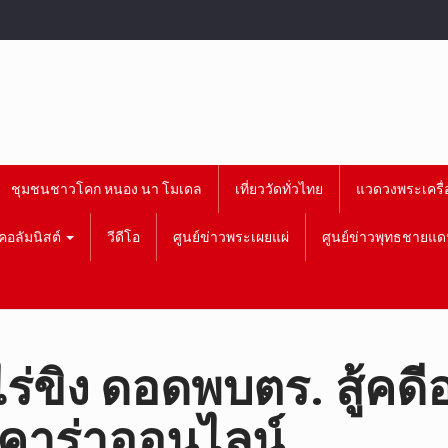
ชุมชนชาวโคก หนอง นา โมเดล
เที่ยววัดทั่วไทย
แวดวงพระเครื่
คอลัมนิสต์
วีดีโอ
ศูนย์ข่าวพระเผยแผ่
ศูนย์ข่าวพุทธชายแด
ร่ขิง ดอดพบตร. สู้คดี
าคาร่าออนไลน์