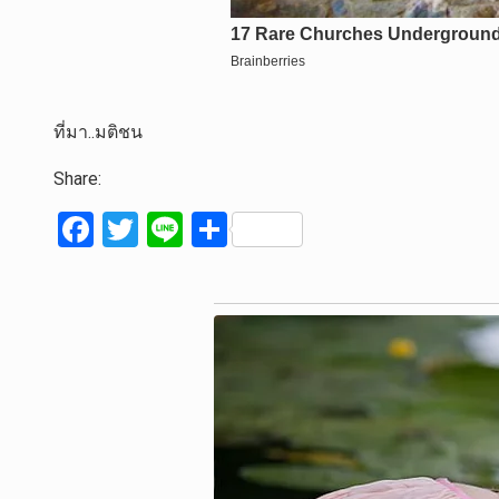
ที่มา..มติชน
Share:
F
T
Li
S
a
wi
n
h
ce
tt
e
ar
b
er
e
o
o
k