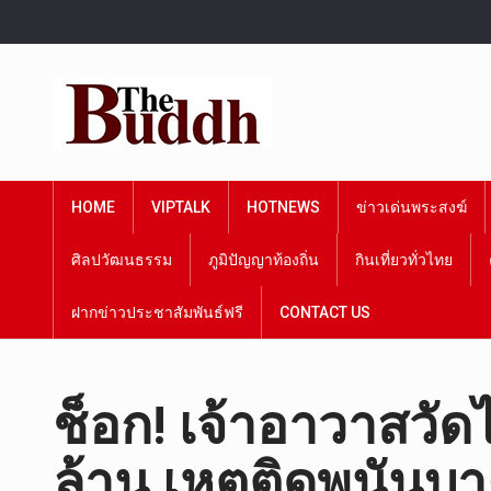
HOME
VIPTALK
HOTNEWS
ข่าวเด่นพระสงฆ์
ศิลปวัฒนธรรม
ภูมิปัญญาท้องถิ่น
กินเที่ยวทั่วไทย
ฝากข่าวประชาสัมพันธ์ฟรี
CONTACT US
ช็อก! เจ้าอาวาสวัดไ
ล้าน เหตุติดพนันบ