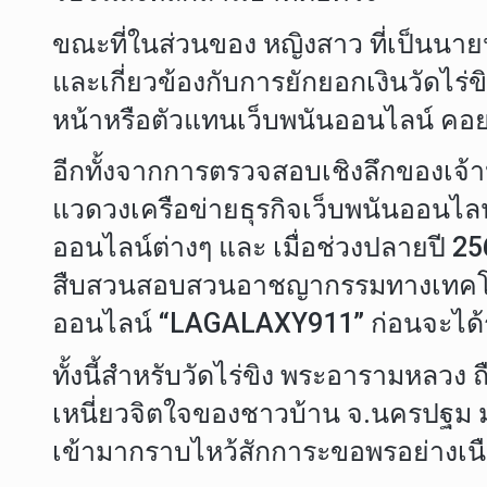
ขณะที่ในส่วนของ หญิงสาว ที่เป็นนาย
และเกี่ยวข้องกับการยักยอกเงินวัดไร่
หน้าหรือตัวแทนเว็บพนันออนไลน์ คอ
อีกทั้งจากการตรวจสอบเชิงลึกของเจ้า
แวดวงเครือข่ายธุรกิจเว็บพนันออนไลน
ออนไลน์ต่างๆ และ เมื่อช่วงปลายปี 2
สืบสวนสอบสวนอาชญากรรมทางเทคโนโลยี
ออนไลน์ “LAGALAXY911” ก่อนจะได้รั
ทั้งนี้สำหรับวัดไร่ขิง พระอารามหลวง ถือเ
เหนี่ยวจิตใจของชาวบ้าน จ.นครปฐม มาช้
เข้ามากราบไหว้สักการะขอพรอย่างเนื