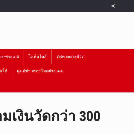
อง-พระเกจิ
ไลฟ์สไตล์
ทิศทางดวงชีวิต
นใต้
ศูนย์ข่าวพุทธไทยต่างแดน
อมเงินวัดกว่า 300