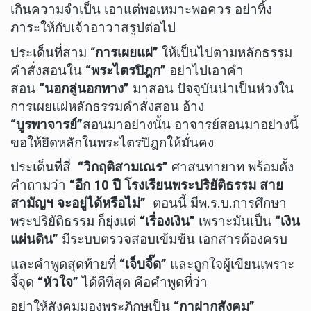
เกินความจำเป็น เอาแต่พอเหมาะพอควร อย่าทิ้ง
ภาระให้กับเจ้าอาวาสรูปต่อไป
ประเด็นที่สาม “
การเผยแผ่”
ให้เป็นไปตามหลักธรรม
คำสั่งสอนใน
“พระไตรปิฎก”
อย่าไปเอาคำ
สอน
“นอกลู่นอกทาง”
มาสอน ปัจจุบันน่าเป็นห่วงใน
การเผยแผ่หลักธรรมคำสั่งสอน อ้าง
“บูรพาจารย์”
สอนมาอย่างนั้น อาจารย์สอนมาอย่างนี้
ขอให้ยึดหลักในพระไตรปิฎกให้มั่นคง
ประเด็นที่สี่
“วิกฤติสามเณร”
ศาสนทายาท พร้อมตั้ง
คำถามว่า
“อีก 10 ปี โรงเรียนพระปริยัติธรรม สาย
สามัญฯ จะอยู่ได้หรือไม่”
ตอนนี้ มีพ.ร.บ.การศึกษา
พระปริยัติธรรม ก็ยุ่งแต่
“เรื่องเงิน”
เพราะมันเป็น
“เงิน
แผ่นดิน”
มีระบบตรวจสอบเข้มข้น เอกสารต้องครบ
และคำพูดสุดท้ายที่
“เจ็บจี๊ด”
และถูกใจผู้เขียนเพราะ
จี้จุด
“หัวใจ”
ได้ดีที่สุด คือคำพูดที่ว่า
อย่าให้สังคมมองพระภิกษุเป็น
“กาฝากสังคม”