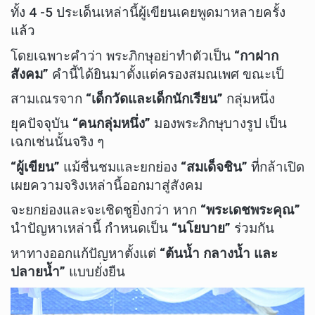
ทั้ง 4 -5 ประเด็นเหล่านี้ผู้เขียนเคยพูดมาหลายครั้ง
แล้ว
โดยเฉพาะคำว่า พระภิกษุอย่าทำตัวเป็น
“กาฝาก
สังคม”
คำนี้ได้ยินมาตั้งแต่ครองสมณเพศ ขณะเป็
สามเณรจาก
“เด็กวัดและเด็กนักเรียน”
กลุ่มหนึ่ง
ยุคปัจจุบัน
“คนกลุ่มหนึ่ง”
มองพระภิกษุบางรูป เป็น
เฉกเช่นนั้นจริง ๆ
“ผู้เขียน”
แม้ชื่นชมและยกย่อง
“สมเด็จชิน”
ที่กล้าเปิด
เผยความจริงเหล่านี้ออกมาสู่สังคม
จะยกย่องและจะเชิดชูยิ่งกว่า หาก
“พระเดชพระคุณ”
นำปัญหาเหล่านี้ กำหนดเป็น
“นโยบาย”
ร่วมกัน
หาทางออกแก้ปัญหาตั้งแต่
“ต้นน้ำ กลางน้ำ และ
ปลายน้ำ”
แบบยั่งยืน