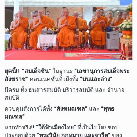
ยุคนี้!!
“สมเด็จชิน”
ในฐานะ
“เลขานุการสมเด็จพระ
สังฆราช”
คอนเนคชั่นทั่วถึงทั้ง
“บนและล่าง”
มีครบ ทั้ง ธนสารสมบัติ บริวารสมบัติ และ อำนาจ
สมบัติ
ควบคุมสั่งการได้ทั้ง
“สังฆมณฑล”
และ
“พุทธ
มณฑล”
หากทำจริง!!
“ใต้ฟ้าเมืองไทย”
ที่เป็นไปโดยชอบ
ประกอบด้วย
“พระวินัย กฎหมาย และจารีต”
ของ