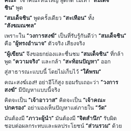
คณะ”
เจ้าคณะหนใหญ่ พูดก็ดี ไม่เท่า “
สมเด็จ
ชิน”
พูด
“สมเด็จชิน”
พูดครั้งเดียว
“สะเทือน”
ทั้ง
“สังฆมณฑล”
เพราะใน
“วงการสงฆ์”
เป็นที่รับรู้กันดีว่า
“สมเด็จชิน”
คือ
“ผู้ทรงอำนาจ”
ตัวจริง เสียงจริง
“ผู้เขียน”
จึงขอยกย่องและชื่นชม
“สมเด็จชิน”
ที่กล้า
พูด
“ความจริง”
และกล้า
“สะท้อนปัญหา”
ออก
สู่สาธารณะแบบนี้ โดยไม่เก็บไว้
“ใต้พรม”
คณะสงฆ์เอง!! อย่าอีโก้สูง ยอมรับเถอะว่า
“วงการ
สงฆ์”
มีปัญหาแบบนี้จริง
คิดจะเป็น
“เจ้าอาวาส”
คิดจะเป็น
“เจ้าคณะ
ปกครอง”
อย่ามองเห็นปัญหาแต่ภายใน
“วัด”
มันต้องมี
“ภาวะผู้นำ”
มันต้องมี
“จิตสำนึก”
รับผิด
ชอบต่อผลกระทบและผลประโยชน์
“ส่วนรวม”
ด้วย