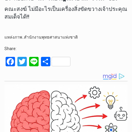
คณะสงฆ์ ไม่มีอะไรเป็นเครื่องสิ่งขัดขวางเจ้าประคุณ
สมเด็จได้!!
แหล่งภาพ..สำนักงานพุทธศาสนาแห่งชาติ
Share:
F
T
Li
S
a
wi
n
h
ce
tt
e
ar
b
er
e
o
o
k