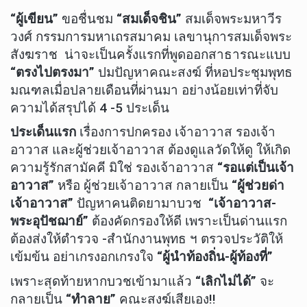
“ผู้เขียน”
ขอชื่นชม
“สมเด็จชิน”
สมเด็จพระมหาวีร
วงศ์ กรรมการมหาเถรสมาคม เลขานุการสมเด็จพระ
สังฆราช น่าจะเป็นครั้งแรกที่พูดออกสาธารณะแบบ
“ตรงไปตรงมา”
ปมปัญหาคณะสงฆ์ ที่หอประชุมพุทธ
มณฑลเมื่อปลายเดือนที่ผ่านมา อย่างน้อยเท่าที่จับ
ความได้สรุปได้ 4 -5 ประเด็น
ประเด็นแรก
เรื่องการปกครอง เจ้าอาวาส รองเจ้า
อาวาส และผู้ช่วยเจ้าอาวาส ต้องดูแลวัดให้ดู ให้เกิด
ความรู้รักสามัคคี มิใช่ รองเจ้าอาวาส
“รอแต่เป็นเจ้า
อาวาส”
หรือ ผู้ช่วยเจ้าอาวาส กลายเป็น
“ผู้ช่วยด่า
เจ้าอาวาส”
ปัญหาคนติดยามาบวช
“เจ้าอาวาส-
พระอุปัชฌาย์”
ต้องคัดกรองให้ดี เพราะเป็นด่านแรก
ต้องส่งให้ตำรวจ -สำนักงานพุทธ ฯ ตรวจประวัติให้
เข้มข้น อย่าเกรงอกเกรงใจ
“ผู้นำท้องถิ่น-ผู้ท้องที่”
เพราะสุดท้ายหากบวชเข้ามาแล้ว
“เลิกไม่ได้”
จะ
กลายเป็น
“ทำลาย”
คณะสงฆ์เสียเอง!!