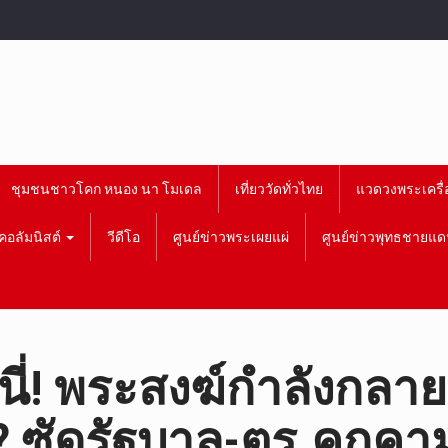
ชุมชนชาวโคก หนอง นา โมเดล
เที่ยววัดทั่วไทย
แวดวงพระเครื่
คอลัมนิสต์
วีดีโอ
ศูนย์ข่าวพระเผยแผ่
ศูนย์ข่าวพุทธชายแด
นี่! พระสงฆ์กำลังกล
? ซัดรัฐบาล-ตร.คุกคา