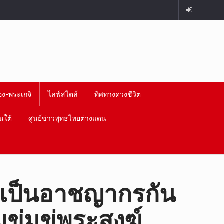
อง-พระเกจิ
ไลฟ์สไตล์
ทิศทางดวงชีวิต
นใต้
ศูนย์ข่าวพุทธไทยต่างแดน
ายเป็นอาชญากรกัน
มข่มขู่พระสงฆ์