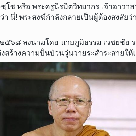
ฺจวิชฺโช หรือ พระครูนิรมิตวิทยากร เจ้าอ
ว่า นี่! พระสงฆ์กำลังกลายเป็นผู้ต้องสงสั
๒/๒๕๖๘ ลงนามโดย นายภูมิธรรม เวชยชัย 
กำลังสร้างความปั่นป่วนวุ่นวายระส่ำระสายใ