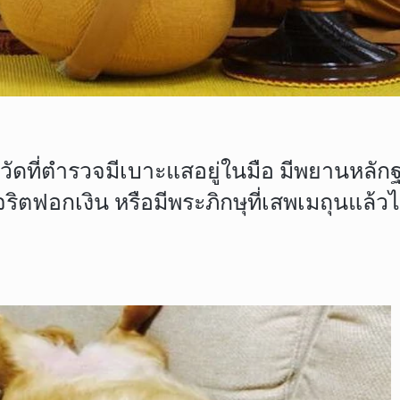
ัดที่ตำรวจมีเบาะแสอยู่ในมือ มีพยานหลักฐาน
ริตฟอกเงิน หรือมีพระภิกษุที่เสพเมถุนแล