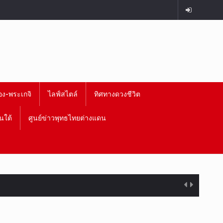
อง-พระเกจิ
ไลฟ์สไตล์
ทิศทางดวงชีวิต
นใต้
ศูนย์ข่าวพุทธไทยต่างแดน