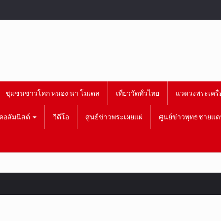
ชุมชนชาวโคก หนอง นา โมเดล
เที่ยววัดทั่วไทย
แวดวงพระเครื่
คอลัมนิสต์
วีดีโอ
ศูนย์ข่าวพระเผยแผ่
ศูนย์ข่าวพุทธชายแด