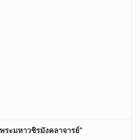
จพระมหาวชิรมังคลาจารย์”