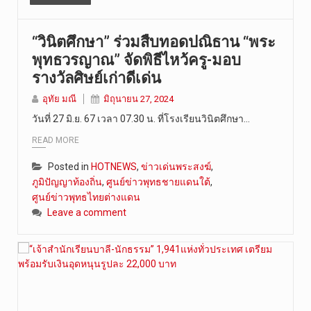
“วินิตศึกษา” ร่วมสืบทอดปณิธาน “พระ
พุทธวรญาณ” จัดพิธีไหว้ครู-มอบ
รางวัลศิษย์เก่าดีเด่น
อุทัย มณี
มิถุนายน 27, 2024
วันที่ 27 มิ.ย. 67 เวลา 07.30 น. ที่โรงเรียนวินิตศึกษา…
READ MORE
Posted in
HOTNEWS
,
ข่าวเด่นพระสงฆ์
,
ภูมิปัญญาท้องถิ่น
,
ศูนย์ข่าวพุทธชายแดนใต้
,
ศูนย์ข่าวพุทธไทยต่างแดน
Leave a comment