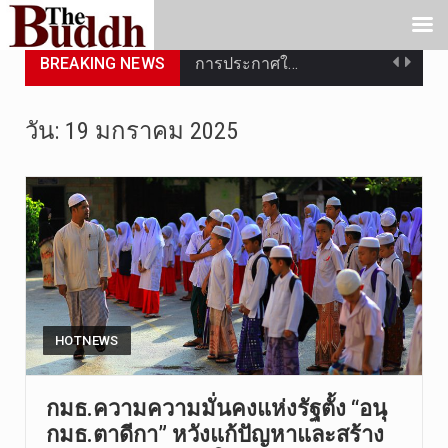
BREAKING NEWS
การประกาศใ…
วันที่ 5 ส…
วัน:
19 มกราคม 2025
วันพุธที่ …
วันที่ 4 ส…
วันจันทร์ท…
วันที่ 3 ก…
บทวิเคราะห…
HOTNEWS
วันที่ 3 ส…
กมธ.ความความมั่นคงแห่งรัฐตั้ง “อนุ
กมธ.ตาดีกา” หวังแก้ปัญหาและสร้าง
หลังจากราช…