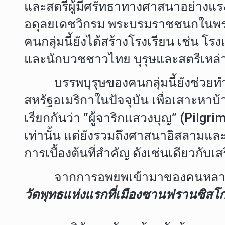
และสตรีผู้มีศรัทธาทางศาสนาอย่างแรงก
อดุลยเดชวิกรม พระบรมราชชนกในพระบ
คนกลุ่มนี้ยังได้สร้างโรงเรียน เช่น 
และนักบวชชาวไทย บุรุษและสตรีเหล่า
บรรพบุรุษของคนกลุ่มนี้ยังช่วยทำให้ค
สหรัฐอเมริกาในปัจจุบัน เพื่อเสาะหา
เรียกกันว่า “ผู้จาริกแสวงบุญ” (Pilg
เท่านั้น แต่ยังรวมถึงศาสนาอิสลามและ
การเบื้องต้นที่สำคัญ ดังเช่นเดียวกั
จากการอพยพเข้ามาของคนหลากหลายกล
วัดพุทธแห่งแรกที่เมืองซานฟรานซิสโกเ