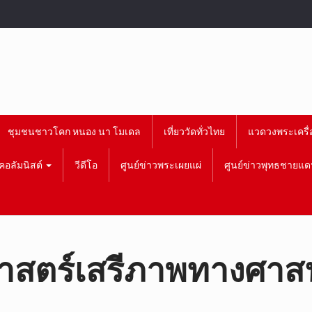
ชุมชนชาวโคก หนอง นา โมเดล
เที่ยววัดทั่วไทย
แวดวงพระเครื่
คอลัมนิสต์
วีดีโอ
ศูนย์ข่าวพระเผยแผ่
ศูนย์ข่าวพุทธชายแด
ศาสตร์เสรีภาพทางศาส