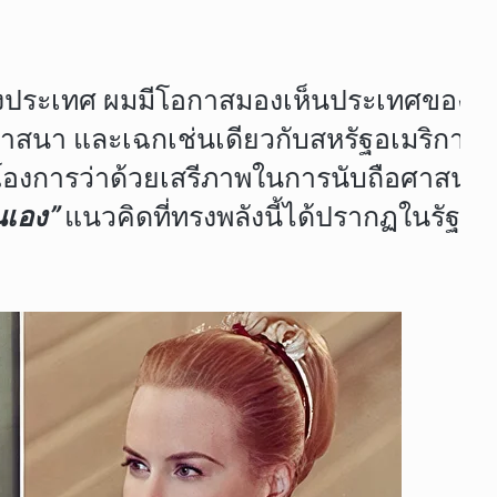
ทศ ผมมีโอกาสมองเห็นประเทศของผมได้ชัด
บถือศาสนา และเฉกเช่นเดียวกับสหรัฐอเมริ
การว่าด้วยเสรีภาพในการนับถือศาสนาของพ
นเอง”
แนวคิดที่ทรงพลังนี้ได้ปรากฏในรัฐธ