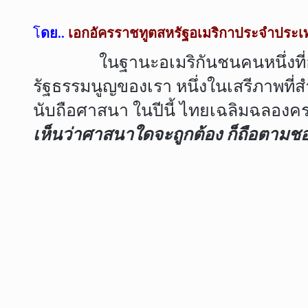
โ
ดย..
เอกอัครราชทูตสหรัฐอเมริกาประจำประเท
ในฐานะอเมริกันชนคนหนึ่งที่อาศัยอ
รัฐธรรมนูญของเรา หนึ่งในเสรีภาพที
นับถือศาสนา ในปีนี้ ไทยเฉลิมฉลองค
เห็นว่าศาสนาใดจะถูกต้อง ก็ถือตามชอบใจ