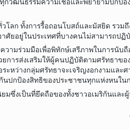
ฒนธรรมความเชื่อและพยายามปกป้องทุกศรัทธา
ลก ทั้งการรื้อถอนโบสถ์และมัสยิด รวมถึง
าศัยอยู่ในประเทศที่บางคนไม่สามารถปฏิบั
มร่วมมือเพื่อพิทักษ์เสรีภาพในการนับถือศ
น ด้วยการส่งเสริมให้ผู้คนปฏิบัติตามศรัท
มือระหว่างกลุ่มศรัทธาจะเจริญงอกงามและศา
ใจกันปกป้องสิทธิของประชาชนทุกแห่งหนใน
งเป็นที่ยึดถือของทั้งชาวอเมริกันและผู้ม