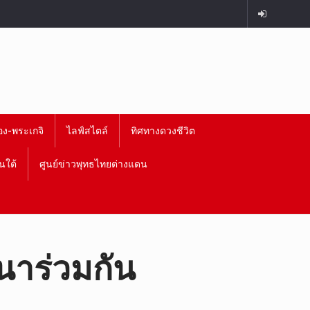
อง-พระเกจิ
ไลฟ์สไตล์
ทิศทางดวงชีวิต
นใต้
ศูนย์ข่าวพุทธไทยต่างแดน
นาร่วมกัน