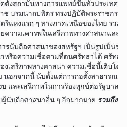
จัดตั้งสถาบันทางการแพทย์ขึ้นทั่วประเทศ เ
รมนาถบพิตร ทรงปฏิบัติพระราชกรณียกิจร
เรียนสตรีแห่งแรก ๆ ทางภาคเหนือของไทย รว
ันด้วยความเคารพในเสรีภาพทางศาสนาและเจ
ับถือศาสนาของสหรัฐฯ เป็นรูปเป็นร่างขึ้นม
นาหรือความเชื่อตามที่ตนศรัทธาได้ ศรัทธา
ในเรื่องเสรีภาพทางศาสนา ความเชื่อนี้เติบ
ย นอกจากนี้ นับตั้งแต่การก่อตั้งสาธารณรั
บ และเสรีภาพในการร้องทุกข์ต่อรัฐบาลเพื่อ
้นับถือศาสนาอื่น ๆ อีกมากมาย
รวมถึงชา