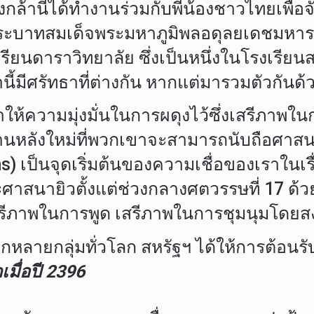
ล้านี้ได้ทำงานร่วมกับพี่น้องชาวไทยเพื่อ
าทสมเด็จพระมหาภูมิพลอดุลยเดชมหาราช บ
โรงเรียนดาราวิทยาลัย ซึ่งเป็นหนึ่งในโรง
นี้มีศรัทธาที่ต่างกัน หากแต่มารวมตัวก
วามมุ่งมั่นในการผดุงไว้ซึ่งเสรีภาพในการน
บ้านหลังใหม่ที่พวกเขาจะสามารถนับถือศาส
rims) เป็นจุดเริ่มต้นของความเชื่อของเรา
ศาสนายิวตั้งแต่ช่วงกลางศตวรรษที่ 17 ด้ว
บเสรีภาพในการพูด เสรีภาพในการชุมนุมโดยสง
ุ่มทั่วโลก สหรัฐฯ ได้ให้การต้อนรับผู
มื่อปี 2396