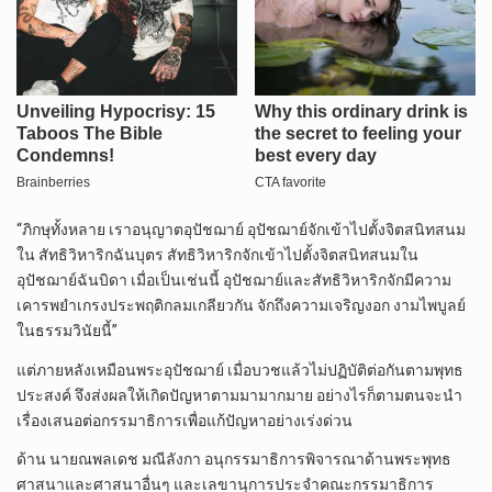
“ภิกษุทั้งหลาย เราอนุญาตอุปัชฌาย์ อุปัชฌาย์จักเข้าไปตั้งจิตสนิทสนม
ใน สัทธิวิหาริกฉันบุตร สัทธิวิหาริกจักเข้าไปตั้งจิตสนิทสนมใน
อุปัชฌาย์ฉันบิดา เมื่อเป็นเช่นนี้ อุปัชฌาย์และสัทธิวิหาริกจักมีความ
เคารพยำเกรงประพฤติกลมเกลียวกัน จักถึงความเจริญงอก งามไพบูลย์
ในธรรมวินัยนี้”
แต่ภายหลังเหมือนพระอุปัชฌาย์ เมื่อบวชแล้วไม่ปฏิบัติต่อกันตามพุทธ
ประสงค์ จึงส่งผลให้เกิดปัญหาตามมามากมาย อย่างไรก็ตามตนจะนำ
เรื่องเสนอต่อกรรมาธิการเพื่อแก้ปัญหาอย่างเร่งด่วน
ด้าน นายณพลเดช มณีลังกา อนุกรรมาธิการพิจารณาด้านพระพุทธ
ศาสนาและศาสนาอื่นๆ และเลขานุการประจำคณะกรรมาธิการ