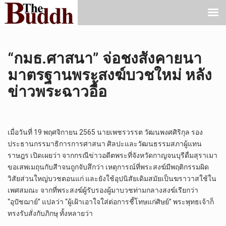
“กมธ.ศาสนา” จ่อชงสังคายนา
มาตรฐานพระสงฆ์บวชใหม่ หลัง
ข่าวพระฉาวอื้อ
เมื่อวันที่ 19 พฤศจิกายน 2565 นายเพชรวรรต วัฒนพงศศิริกุล รอง
ประธานกรรมาธิการการศาสนา ศิลปะและวัฒนธรรมสภาผู้แทน
ราษฎร เปิดเผยว่า จากกรณีข่าวอดีตพระที่จังหวัดกาญจนบุรีดื่มสุราเมา
ขอเสพเมถุนกับสีาจนถูกจับสึกว่า เหตุการณ์ที่พระสงฆ์มีพฤติกรรมผิด
วิสัยส่วนใหญ่บวชตอนแก่ และยังใช้อุปนิสัยเดิมสมัยเป็นฆราวาสใช้ใน
เพศสมณะ จากที่พระสงฆ์ผู้รับรองผู้มาบวชท่ามกลางสงฆ์เรียกว่า
“อุปัชฌาย์” แปลว่า “ผู้เฝ้าเอาใจใส่ต่อการชี้โทษแก่ศิษย์” พระพุทธเจ้าก็
ทรงรับสั่งกับภิกษุ ทั้งหลายว่า