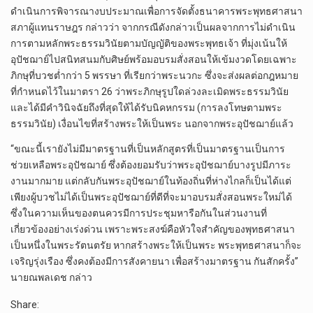
ดำเนินการพิจารณางบประมาณเพื่อการจัดตั้งธนาคารพระพุทธศาสนา
สภาผู้แทนราษฎร กล่าวว่า จากกรณีดังกล่าวเป็นผลจากการไม่ดำเนิน
การตามหลักพระธรรมวินัยตามบัญญัติของพระพุทธเจ้า ที่มุ่งเน้นให้
อุปัชฌาย์ไปสนิทสนมกับศิษย์พร้อมอบรมสั่งสอนให้เข้มงวดโดยเฉพาะ
ภิกษุที่บวชต่ำกว่า 5 พรรษา ที่เรียกว่าพระนวกะ ซึ่งจะส่งผลต่อกฎหมาย
ที่กำหนดไว้ในมาตรา 26 ว่าพระภิกษุรูปใดล่วงละเมิดพระธรรมวินัย
และได้มีคำวินิจฉัยถึงที่สุดให้ได้รับนิคหกรรม (การลงโทษตามพระ
ธรรมวินัย) เงื่อนไขที่สร้างพระให้เป็นพระ นอกจากพระอุปัชฌาย์แล้ว
“ขณะนี้เรายังไม่มีมาตรฐานที่เป็นหลักสูตรที่เป็นมาตรฐานเป็นการ
ช่วยเหลือพระอุปัชฌาย์ ซึ่งต้องยอมรับว่าพระอุปัชฌาย์บางรูปมีภาระ
งานมากมาย แต่กลับกันพระอุปัชฌาย์ในท้องถิ่นที่ห่างไกลก็เป็นได้แต่
เพียงผู้บวชไม่ได้เป็นพระอุปัชฌาย์ที่ดีที่จะมาอบรมสั่งสอนพระใหม่ได้
ซึ่งในความเห็นของตนควรมีการประชุมหารือกันในส่วนงานที่
เกี่ยวข้องอย่างเร่งด่วน เพราะพระสงฆ์คือหัวใจสำคัญของพุทธศาสนา
เป็นหนึ่งในพระรัตนตรัย หากสร้างพระให้เป็นพระ พระพุทธศาสนาก็จะ
เจริญรุ่งเรือง ซึ่งคงต้องมีการสังคายนา เพื่อสร้างมาตรฐาน กันสักครั้ง”
นายณพลเดช กล่าว
Share: