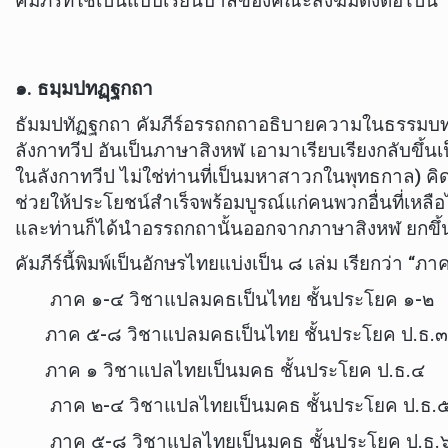
คัมภีร์ที่ใช้เป็นแบบเรียนบาลีของคณะสงฆ์มีดังต่อไปนี้
๑. ธมฺมปทฏฺฐกถา
ธัมมปทัฏฐกถา คัมภีร์อรรถกถาอธิบายความในธรรมบท 
ลังกาทวีป อันเป็นภาษาสิงหฬ เอามาเรียบเรียงกลับขึ้นเ
ในลังกาทวีป ไม่ใช่ท่านที่เป็นมหาสาวกในพุทธกาล) ค
ช่วยให้ประโยชน์สำเร็จพร้อมบูรณ์แก่คนพวกอื่นที่เหล
และท่านก็ได้นำอรรถกถานั้นออกจากภาษาสิงหฬ ยกขึ้นสู่
คัมภีร์นี้พิมพ์เป็นอักษรไทยแบ่งเป็น ๘ เล่ม เรียกว่า “ภา
ภาค ๑-๔ วิชาแปลมคธเป็นไทย ชั้นประโยค ๑-๒
ภาค ๕-๘ วิชาแปลมคธเป็นไทย ชั้นประโยค ป.ธ.๓
ภาค ๑ วิชาแปลไทยเป็นมคธ ชั้นประโยค ป.ธ.๔
ภาค ๒-๔ วิชาแปลไทยเป็นมคธ ชั้นประโยค ป.ธ.
ภาค ๕-๘ วิชาแปลไทยเป็นมคธ ชั้นประโยค ป.ธ.