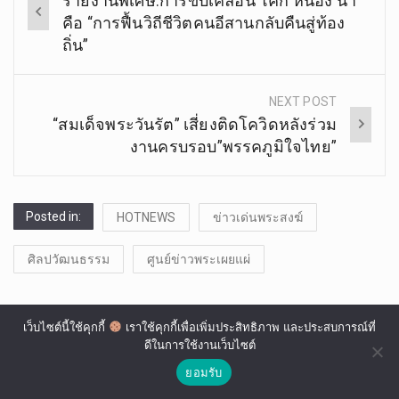
รายงานพิเศษ:การขับเคลื่อน โคก หนอง นา
navigation
คือ “การฟื้นวิถีชีวิตคนอีสานกลับคืนสู่ท้อง
ถิ่น”
NEXT POST
“สมเด็จพระวันรัต” เสี่ยงติดโควิดหลังร่วม
งานครบรอบ”พรรคภูมิใจไทย”
Posted in:
HOTNEWS
ข่าวเด่นพระสงฆ์
ศิลปวัฒนธรรม
ศูนย์ข่าวพระเผยแผ่
เว็บไซต์นี้ใช้คุกกี้
เราใช้คุกกี้เพื่อเพิ่มประสิทธิภาพ และประสบการณ์ที่
Leave a Reply
ดีในการใช้งานเว็บไซต์
ยอมรับ