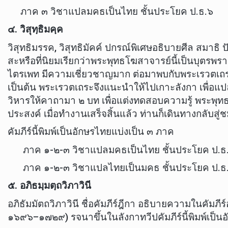
ภาค ๓ วิชาแปลมคธเป็นไทย ชั้นประโยค ป.ธ.๖
๔. วิสุทฺธิมคฺค
วิสุทธิมรรค, วิสุทธิมัคค์ ปกรณ์พิเศษอธิบายศีล สมา
สะหรือที่นิยมเรียกว่าพระพุทธโฆสาจารย์นี้เป็นบุตรพร
ไตรเพท มีความเชี่ยวชาญมาก ต่อมาพบกับพระเรวตเถระ
เป็นต้น พระเรวตเถระจึงแนะนำให้ไปเกาะลังกา เพื่อแ
วิหารให้คาถามา ๒ บท เพื่อแต่งทดสอบความรู้ พระพุทธ
ประสงค์ เมื่อทำงานเสร็จสิ้นแล้ว ท่านก็เดินทางกลับสู่
คัมภีร์นี้พิมพ์เป็นอักษรไทยแบ่งเป็น ๓ ภาค
ภาค ๑-๒-๓ วิชาแปลมคธเป็นไทย ชั้นประโยค ป.ธ
ภาค ๑-๒-๓ วิชาแปลไทยเป็นมคธ ชั้นประโยค ป.ธ
๕. อภิธมฺมตฺถวิภาวินี
อภิธัมมัตถวิภาวินี ชื่อคัมภีร์ฎีกา อธิบายความในคัมภี
๑๖๙๖–๑๗๒๙) รจนาขึ้นในลังกาทวีปคัมภีร์นี้พิมพ์เป็