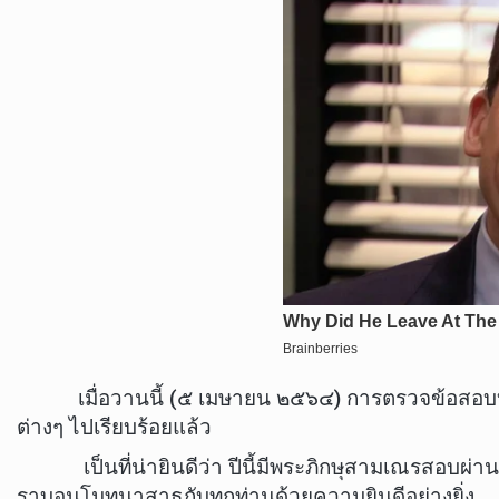
เมื่อวานนี้ (๕ เมษายน ๒๕๖๔) การตรวจข้อสอบบาลี
ต่างๆ ไปเรียบร้อยแล้ว
เป็นที่น่ายินดีว่า ปีนี้มีพระภิกษุสามเณรสอบผ่านเ
ราบอนุโมทนาสาธุกับทุกท่านด้วยความยินดีอย่างยิ่ง