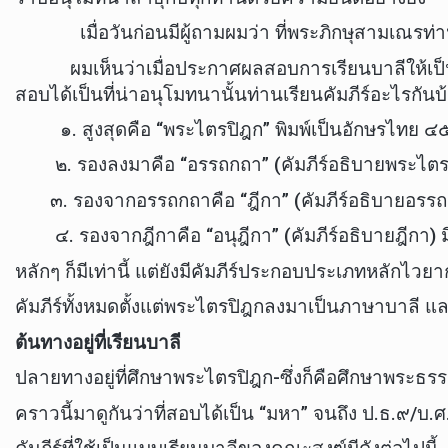
เมื่อวันก่อนมีผู้ถามผมว่า ที่พระภิกษุสามเณรท่านเร
ผมเห็นว่าเมื่อประกาศผลสอบการเรียนบาลีให้เป็นที่
สอบได้เป็นที่น่าอนุโมทนานั้นท่านเรียนคัมภีร์อะไรกันบ
๑. สูงสุดคือ “พระไตรปิฎก” พิมพ์เป็นอักษรไทย ๔๕
๒. รองลงมาคือ “อรรถกถา” (คัมภีร์อธิบายพระไตรปิฎก
๓. รองจากอรรถกถาคือ “ฎีกา” (คัมภีร์อธิบายอรรถกถา
๔. รองจากฎีกาคือ “อนุฎีกา” (คัมภีร์อธิบายฎีกา) ม
หลักๆ ก็มีเท่านี้ แต่ยังมีคัมภีร์ประกอบประเภทหลักไวย
คัมภีร์ทั้งหมดตั้งแต่พระไตรปิฎกลงมาเป็นภาษาบาลี แล
ต้นทางอยู่ที่เรียนบาลี
ปลายทางอยู่ที่ศึกษาพระไตรปิฎก-ซึ่งก็คือศึกษาพระธร
คราวนี้มาดูกันว่าที่สอบได้เป็น “มหา” จนถึง ป.ธ.๙/บ.ศ.