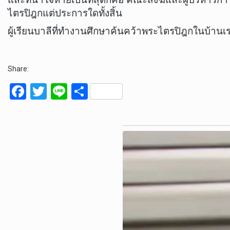
ไตรปิฎกแต่ประการใดทั้งสิ้น
ผู้เรียนบาลีที่ทำงานศึกษาค้นคว้าพระไตรปิฎกในบ้านเร
Share:
F
T
Li
S
a
wi
n
h
ce
tt
e
ar
b
er
e
o
o
k