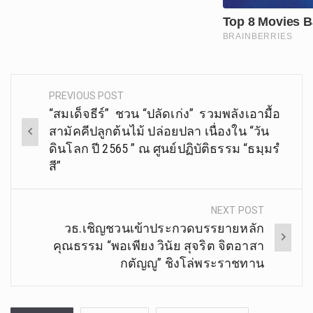
PREVIOUS POST
Post
“สมเด็จธีร์” ชวน “ปลัดเก่ง” รวมพลังเอามื้อ
navigation
สามัคคีปลูกต้นไม้ ปล่อยปลา เนื่องใน “วัน
ดินโลก ปี 2565 ” ณ ศูนย์ปฏิบัติธรรม “ธมฺมรํ
สี”
NEXT POST
วธ.เชิญชวนเข้าประกวดบรรยายหลัก
คุณธรรม “พอเพียง วินัย สุจริต จิตอาสา
กตัญญู” ชิงโล่พระราชทาน