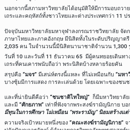
นอกจากนี้สภามหาวิทยาลัยได้อนุมัติให้มีการมอบถวา
เถระและคฤหัสถ์ทั้งชาวไทยและต่างประเทศกว่า 11 ประเ
ปัจจุบันมหาวิทยาลัยมหาจุฬาลงกรณราชวิทยาลัย จัดกา
ภาษาไทยและภาคอังกฤษ มีนิสิตทั้งในระดับปริญญาตรี 
2,035 คน ในจำนวนนี้มีนิสิตนานาชาติจำนวน 1,300 
วันที่ 10 และวันที่ 11 ธันวาคม 65 มีผู้คนทยอยเด
เถระที่คนเคารพนับถือว่า พระนิสิตบ้างหลายร้อยคัน
สรุปคือ
“มจร”
มีเสน่ห์ตรงนี้แหละ ที่ไม่เหมือนกับ
“มหาว
บางซุ้มมีการแสดง การละเล่นด้วย โดยเฉพาะของชนชาติไท
และที่น่ายินดีคือว่า
“ชนชาติไทใหญ่”
ก็มีมหาวิทยาลัย
และมี
“ศักยภาพ”
เท่าที่ฟังจากพระสงฆ์รามัญนิกาย บอก
มีทุนในการศึกษา ไม่เหมือน “พระรามัญ” นิยมสร้างแต
ความจริงเป้าหมายหนึ่งของ
“คณะสงฆ์รามัญนิกาย”
จา