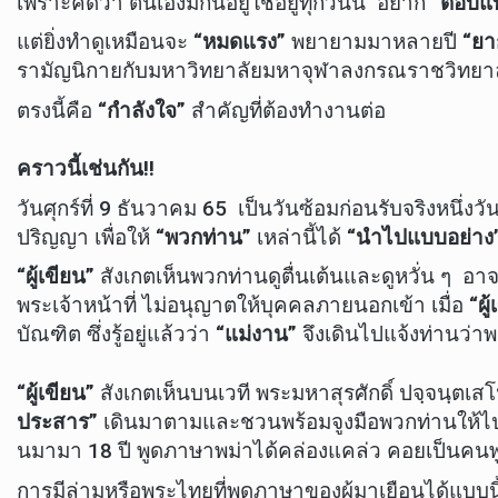
เพราะคิดว่า ตนเองมีกินอยู่ใช้อยู่ทุกวันนี้ อยาก
“ตอบแ
แต่ยิ่งทำดูเหมือนจะ
“หมดแรง”
พยายามมาหลายปี
“ยาก
รามัญนิกายกับมหาวิทยาลัยมหาจุฬาลงกรณราชวิทยาลั
ตรงนี้คือ
“กำลังใจ”
สำคัญที่ต้องทำงานต่อ
คราวนี้เช่นกัน
!!
วันศุกร์ที่ 9 ธันวาคม 65 เป็นวันซ้อมก่อนรับจริงหนึ่งว
ปริญญา เพื่อให้
“พวกท่าน”
เหล่านี้ได้
“นำไปแบบอย่าง
“ผู้เขียน”
สังเกตเห็นพวกท่านดูตื่นเต้นและดูหวั่น ๆ อา
พระเจ้าหน้าที่ ไม่อนุญาตให้บุคคลภายนอกเข้า เมื่อ
“ผู
บัณฑิต ซึ่งรู้อยู่แล้วว่า
“แม่งาน”
จึงเดินไปแจ้งท่านว่า
“ผู้เขียน”
สังเกตเห็นบนเวที พระมหาสุรศักดิ์ ปจฺจนฺตเส
ประสาร”
เดินมาตามและชวนพร้อมจูงมือพวกท่านให้ไปนั
นมามา 18 ปี พูดภาษาพม่าได้คล่องแคล่ว คอยเป็นคน
การมีล่ามหรือพระไทยที่พูดภาษาของผู้มาเยือนได้แบบนี