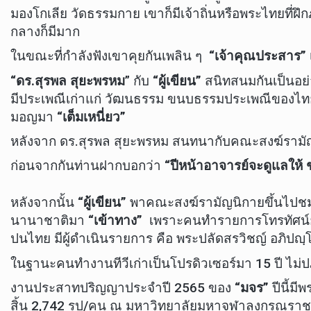
มองโกเลีย วัดธรรมกาย เขาก็มีเจ้าถิ่นหรือพระไทยที่
กลางก็มีมาก
ในขณะที่กำลังฟังเขาคุยกันเพลิน ๆ
“เจ้าคุณประสาร”
“ดร.สุรพล สุยะพรหม
” กับ
“ผู้เขียน”
สนิทสนมกันเป็นอย่
มีประเพณีเก่าแก่ วัฒนธรรม ขนบธรรมประเพณีของไท
มอญมา
“เต็มเหนี่ยว”
หลังจาก ดร.สุรพล สุยะพรหม สนทนากับคณะสงฆ์รา
ก่อนจากกันท่านฝากบอกว่า
“ปีหน้าอาจารย์จะดูแลให
หลังจากนั้น
“ผู้เขียน”
พาคณะสงฆ์รามัญนิกายขึ้นไป
นานาชาติมา
“เข้าทาง”
เพราะคนทำรายการโทรทัศน์ย่
ปนไทย มีผู้ดำเนินรายการ คือ พระปลัดสรวิชญ์ อภิปญฺ
ในฐานะคนทำงานทีวีเก่าเป็นโปรดิวเซอร์มา 15 ปี ไม่ปฎ
งานประสาทปริญญาประจำปี 2565 ของ
“มจร”
ปีนี้มี
สิ้น 2,742 รูป/คน ณ มหาวิทยาลัยมหาจุฬาลงกรณราชว