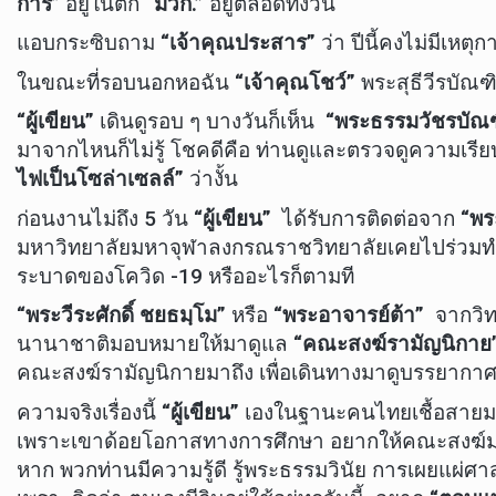
การ
” อยู่ในตึก
“มวก.”
อยู่ตลอดทั้งวัน
แอบกระซิบถาม
“เจ้าคุณประสาร”
ว่า ปีนี้คงไม่มีเหตุ
ในขณะที่รอบนอกหอฉัน
“เจ้าคุณโชว์”
พระสุธีวีรบัณ
“ผู้เขียน”
เดินดูรอบ ๆ บางวันก็เห็น
“พระธรรมวัชรบัณ
มาจากไหนก็ไม่รู้ โชคดีคือ ท่านดูและตรวจดูความเรียบ
ไฟเป็นโซล่าเซลล์”
ว่างั้น
ก่อนงานไม่ถึง 5 วัน
“ผู้เขียน”
ได้รับการติดต่อจาก
“พร
มหาวิทยาลัยมหาจุฬาลงกรณราชวิทยาลัยเคยไปร่วมทำ M
ระบาดของโควิด -19 หรืออะไรก็ตามที
“พระวีระศักดิ์ ชยธมฺโม”
หรือ
“พระอาจารย์ต้า”
จากวิท
นานาชาติมอบหมายให้มาดูแล
“คณะสงฆ์รามัญนิกาย
คณะสงฆ์รามัญนิกายมาถึง เพื่อเดินทางมาดูบรรยากา
ความจริงเรื่องนี้
“ผู้เขียน”
เองในฐานะคนไทยเชื้อสายมอญ ห
เพราะเขาด้อยโอกาสทางการศึกษา อยากให้คณะสงฆ์มอ
หาก พวกท่านมีความรู้ดี รู้พระธรรมวินัย การเผยแผ่