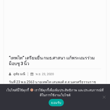
“เทพไท” เตรียมยื่น กมธ.ศาสนา แก้พระเณรร่วม
ม็อบชู 3 นิ้ว
อุทัย มณี
พ.ย. 23, 2020
วันที่ 23 พ.ย.2563 นายเทพไท เสนพงศ์ ส.ส.นครศรีธรรมราช
พรรคประชาธิปัตย์…
เว็บไซต์นี้ใช้คุกกี้
เราใช้คุกกี้เพื่อเพิ่มประสิทธิภาพ และประสบการณ์ที่
ดีในการใช้งานเว็บไซต์
ยอมรับ