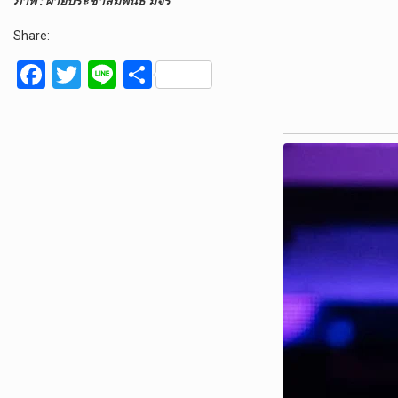
ภาพ : ฝ่ายประชาสัมพันธ์ มจร
Share:
F
T
Li
S
a
wi
n
h
ce
tt
e
ar
b
er
e
o
o
k