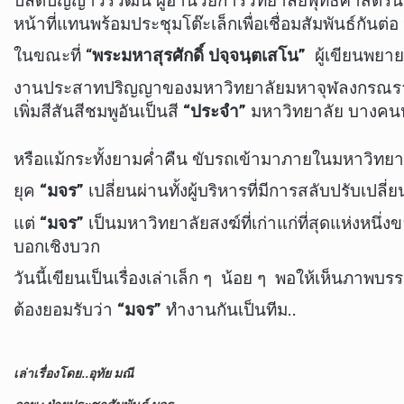
ปลัดปัญญาวรวัฒน์ ผู้อำนวยการวิทยาลัยพุทธศาสตร์นา
หน้าที่แทนพร้อมประชุมโต๊ะเล็กเพื่อเชื่อมสัมพันธ์กันต่อ
ในขณะที่ “
พระมหาสุรศักดิ์ ปจฺจนฺตเสโน”
ผู้เขียนพยา
งานประสาทปริญญาของมหาวิทยาลัยมหาจุฬลงกรณราชวิ
เพิ่มสีสันสีชมพูอันเป็นสี
“ประจำ”
มหาวิทยาลัย บางคน
หรือแม้กระทั้งยามค่ำคืน ขับรถเข้ามาภายในมหาวิทยา
ยุค
“มจร”
เปลี่ยนผ่านทั้งผู้บริหารที่มีการสลับปรับเป
แต่
“มจร”
เป็นมหาวิทยาลัยสงฆ์ที่เก่าแก่ที่สุดแห่งหนึ
บอกเชิงบวก
วันนี้เขียนเป็นเรื่องเล่าเล็ก ๆ น้อย ๆ พอให้เห็นภา
ต้องยอมรับว่า
“มจร”
ทำงานกันเป็นทีม..
เล่าเรื่องโดย..อุทัย มณี